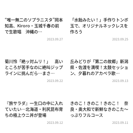
DAIGOも台所 ～きょうの献立 何にする？～
本日はダイアンなり！シーズン２
“唯一無二のソプラニスタ”岡本
「水飴みたい！」手作りトンボ
朝だ！生です旅サラダ
知高、Kiroro・玉城千春の前
玉で、オリジナルネックレスを
で生歌唱 沖縄の…
作ろう
教えて！ニュースライブ 正義のミカタ
2023.09.27
2023.09.25
ＬＩＦＥ～夢のカタチ～
新婚さんいらっしゃい！
菊川怜「絶ッ対ムリ！」 高い
丘みどりが「第二の故郷」新潟
ポツンと一軒家
ところが苦手なのに絶叫ジップ
県・佐渡を満喫！太鼓セッショ
ラインに挑んだら…まさ…
ン、夕暮れのアカペラ歌…
ザキ山小屋本館
2023.09.22
2023.09.13
ぺこぱのまるスポ
アナ回覧板
『旅サラダ』一生口の中に入れ
きのこ！きのこ！きのこ！ 奈
ていたい…北海道・利尻昆布育
良・奥大和で新鮮なきのこた～
ちの極上ウニ丼が登場
っぷりフルコース
2023.09.12
2023.09.11