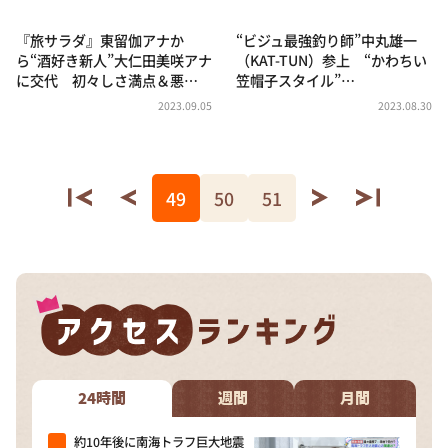
『旅サラダ』東留伽アナか
“ビジュ最強釣り師”中丸雄一
ら“酒好き新人”大仁田美咲アナ
（KAT-TUN）参上 “かわちい
に交代 初々しさ満点＆悪…
笠帽子スタイル”…
2023.09.05
2023.08.30
49
50
51
24時間
週間
月間
約10年後に南海トラフ巨大地震