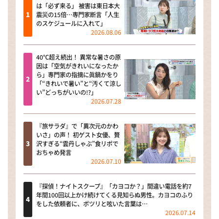
は「必ず来る」 被害は東日本大
震災の15倍…専門家断言「人生
のスケジュールに入れて」
2026.08.06
40℃超え続出！ 異常な暑さの原
因は「空気がきれいになったか
ら」専門家の指摘に眞鍋かをり
「“きれいで暑い”と“汚くて涼し
い”どっちがいいの!?」
2026.07.28
『旅サラダ』で「異次元のかわ
いさ」の声！ 初ゲスト女優、贅
沢すぎる“雲丹しゃぶ”食リポで
おちゃめ発言
2026.07.10
『探偵！ナイトスクープ』「カヨコか？」間違い電話を約7
年間100回以上かけ続けてくる見知らぬ男性。カヨコのふり
をした依頼者に、ポツリと呟いた言葉は…
2026.07.14