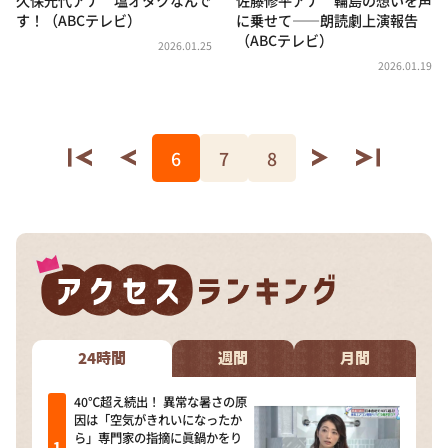
す！（ABCテレビ）
に乗せて――朗読劇上演報告
（ABCテレビ）
2026.01.25
2026.01.19
6
7
8
24時間
週間
月間
40℃超え続出！ 異常な暑さの原
因は「空気がきれいになったか
ら」専門家の指摘に眞鍋かをり