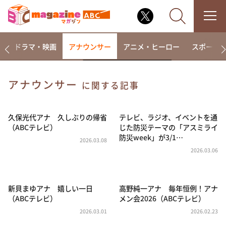
楽
ドラマ・映画
アナウンサー
アニメ・ヒーロー
スポーツ
アナウンサー
に関する記事
なるみ・岡村の過ぎるTV
相席食堂
久保光代アナ 久しぶりの帰省
テレビ、ラジオ、イベントを通
（ABCテレビ）
じた防災テーマの「アスミライ
これ余談なんですけど・・・
防災week」が3/1…
2026.03.08
～人生密着トークバラエティ！～ やすとものいたっ
2026.03.06
て真剣です
探偵！ナイトスクープ
新貝まゆアナ 嬉しい一日
高野純一アナ 毎年恒例！アナ
news おかえり
（ABCテレビ）
メン会2026（ABCテレビ）
河合＆A.B.C-Z塚田×福井アナ「なんでやねん！？」
（news おかえり）
2026.03.01
2026.02.23