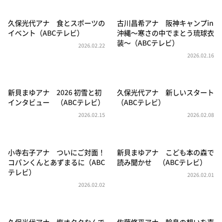
DAIGOも台所 ～きょうの献立 何にする？～
本日はダイアンなり！シーズン２
久保光代アナ 食とスポーツの
古川昌希アナ 阪神キャンプin
イベント（ABCテレビ）
沖縄〜寒さの中でまとう琉球衣
朝だ！生です旅サラダ
装〜（ABCテレビ）
2026.02.22
教えて！ニュースライブ 正義のミカタ
2026.02.16
ＬＩＦＥ～夢のカタチ～
新婚さんいらっしゃい！
新貝まゆアナ 2026 初雪と初
久保光代アナ 新しいスタート
インタビュー （ABCテレビ）
（ABCテレビ）
ポツンと一軒家
2026.02.15
2026.02.08
ザキ山小屋本館
ぺこぱのまるスポ
小寺右子アナ ついにご対面！
新貝まゆアナ こども本の森で
アナ回覧板
コパンくんとあずまるに（ABC
読み聞かせ （ABCテレビ）
テレビ）
2026.02.01
2026.02.02
久保光代アナ 塩オタクなんで
佐藤修平アナ 輪島の想いを声