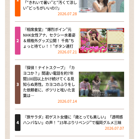
「“きれいで暑い”と“汚くて涼し
い”どっちがいいの!?」
2026.07.28
『相席食堂』“爆烈ボイン”元
NHK女性アナ、セクシー水着姿
＆規格外グッズ公開！ 千鳥“ち
ょっと待てぃ！！”ボタン連打
2026.07.21
『探偵！ナイトスクープ』「カ
ヨコか？」間違い電話を約7年
間100回以上かけ続けてくる見
知らぬ男性。カヨコのふりをし
た依頼者に、ポツリと呟いた言
葉は…
2026.07.14
『旅サラダ』初ゲスト女優に「歳とっても美しい」「透明感
ハンパない」の声！ “15年ぶりリベンジ”で福岡グルメ三昧
2026.07.07