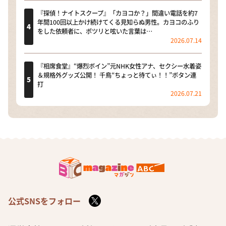
『探偵！ナイトスクープ』「カヨコか？」間違い電話を約7
年間100回以上かけ続けてくる見知らぬ男性。カヨコのふり
をした依頼者に、ポツリと呟いた言葉は…
2026.07.14
『相席食堂』“爆烈ボイン”元NHK女性アナ、セクシー水着姿
＆規格外グッズ公開！ 千鳥“ちょっと待てぃ！！”ボタン連
打
2026.07.21
公式SNSをフォロー