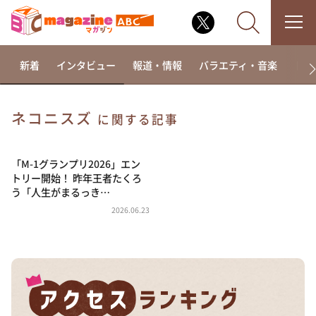
新着
インタビュー
報道・情報
バラエティ・音楽
ドラ
ネコニスズ
に関する記事
なるみ・岡村の過ぎるTV
相席食堂
「M-1グランプリ2026」エン
トリー開始！ 昨年王者たくろ
これ余談なんですけど・・・
う「人生がまるっき…
～人生密着トークバラエティ！～ やすとものいたっ
2026.06.23
て真剣です
探偵！ナイトスクープ
news おかえり
河合＆A.B.C-Z塚田×福井アナ「なんでやねん！？」
（news おかえり）