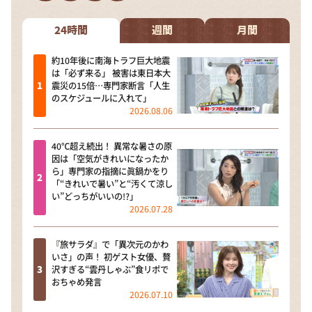
DAIGOも台所 ～きょうの献立 何にする？～
本日はダイアンなり！シーズン２
24時間
週間
月間
朝だ！生です旅サラダ
約10年後に南海トラフ巨大地震
は「必ず来る」 被害は東日本大
教えて！ニュースライブ 正義のミカタ
震災の15倍…専門家断言「人生
のスケジュールに入れて」
ＬＩＦＥ～夢のカタチ～
2026.08.06
新婚さんいらっしゃい！
40℃超え続出！ 異常な暑さの原
ポツンと一軒家
因は「空気がきれいになったか
ら」専門家の指摘に眞鍋かをり
ザキ山小屋本館
「“きれいで暑い”と“汚くて涼し
い”どっちがいいの!?」
ぺこぱのまるスポ
2026.07.28
アナ回覧板
『旅サラダ』で「異次元のかわ
いさ」の声！ 初ゲスト女優、贅
沢すぎる“雲丹しゃぶ”食リポで
おちゃめ発言
2026.07.10