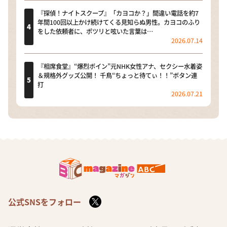
『探偵！ナイトスクープ』「カヨコか？」間違い電話を約7
年間100回以上かけ続けてくる見知らぬ男性。カヨコのふり
をした依頼者に、ポツリと呟いた言葉は…
2026.07.14
『相席食堂』“爆烈ボイン”元NHK女性アナ、セクシー水着姿
＆規格外グッズ公開！ 千鳥“ちょっと待てぃ！！”ボタン連
打
2026.07.21
公式SNSをフォロー