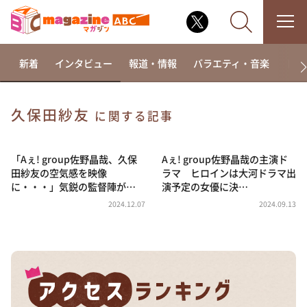
新着
インタビュー
報道・情報
バラエティ・音楽
ドラ
久保田紗友
に関する記事
なるみ・岡村の過ぎるTV
相席食堂
「Aぇ! group佐野晶哉、久保
Aぇ! group佐野晶哉の主演ド
田紗友の空気感を映像
ラマ ヒロインは大河ドラマ出
これ余談なんですけど・・・
に・・・」気鋭の監督陣が…
演予定の女優に決…
～人生密着トークバラエティ！～ やすとものいたっ
2024.12.07
2024.09.13
て真剣です
探偵！ナイトスクープ
news おかえり
河合＆A.B.C-Z塚田×福井アナ「なんでやねん！？」
（news おかえり）