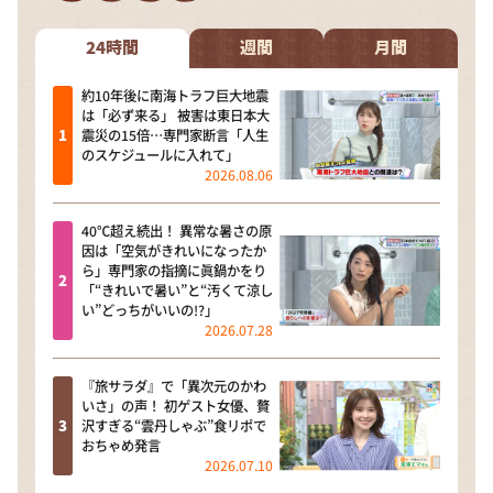
DAIGOも台所 ～きょうの献立 何にする？～
本日はダイアンなり！シーズン２
24時間
週間
月間
朝だ！生です旅サラダ
約10年後に南海トラフ巨大地震
は「必ず来る」 被害は東日本大
教えて！ニュースライブ 正義のミカタ
震災の15倍…専門家断言「人生
のスケジュールに入れて」
ＬＩＦＥ～夢のカタチ～
2026.08.06
新婚さんいらっしゃい！
40℃超え続出！ 異常な暑さの原
ポツンと一軒家
因は「空気がきれいになったか
ら」専門家の指摘に眞鍋かをり
ザキ山小屋本館
「“きれいで暑い”と“汚くて涼し
い”どっちがいいの!?」
ぺこぱのまるスポ
2026.07.28
アナ回覧板
『旅サラダ』で「異次元のかわ
いさ」の声！ 初ゲスト女優、贅
沢すぎる“雲丹しゃぶ”食リポで
おちゃめ発言
2026.07.10