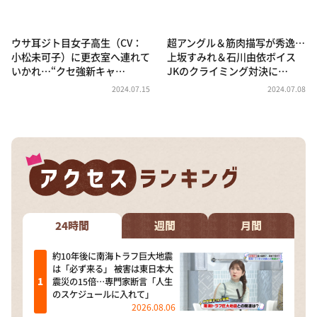
ウサ耳ジト目女子高生（CV：
超アングル＆筋肉描写が秀逸…
小松未可子）に更衣室へ連れて
上坂すみれ＆石川由依ボイス
いかれ…“クセ強新キャ…
JKのクライミング対決に…
2024.07.15
2024.07.08
24時間
週間
月間
約10年後に南海トラフ巨大地震
は「必ず来る」 被害は東日本大
震災の15倍…専門家断言「人生
のスケジュールに入れて」
2026.08.06