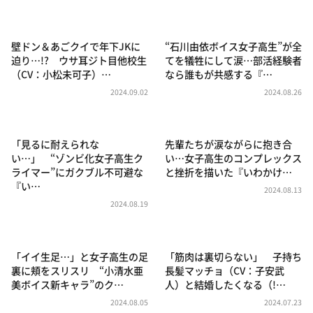
DAIGOも台所 ～きょうの献立 何にする？～
本日はダイアンなり！シーズン２
壁ドン＆あごクイで年下JKに
“石川由依ボイス女子高生”が全
朝だ！生です旅サラダ
迫り…!? ウサ耳ジト目他校生
てを犠牲にして涙…部活経験者
（CV：小松未可子）…
なら誰もが共感する『…
教えて！ニュースライブ 正義のミカタ
2024.09.02
2024.08.26
ＬＩＦＥ～夢のカタチ～
新婚さんいらっしゃい！
「見るに耐えられな
先輩たちが涙ながらに抱き合
ポツンと一軒家
い…」 “ゾンビ化女子高生ク
い…女子高生のコンプレックス
ライマー”にガクブル不可避な
と挫折を描いた『いわかけ…
ザキ山小屋本館
『い…
2024.08.13
ぺこぱのまるスポ
2024.08.19
アナ回覧板
「イイ生足…」と女子高生の足
「筋肉は裏切らない」 子持ち
裏に頬をスリスリ “小清水亜
長髪マッチョ（CV：子安武
美ボイス新キャラ”のク…
人）と結婚したくなる（!…
2024.08.05
2024.07.23