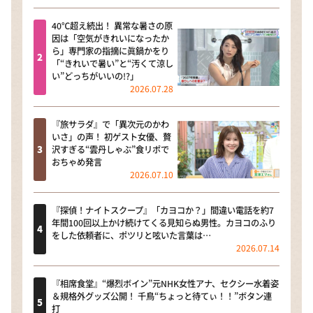
40℃超え続出！ 異常な暑さの原
因は「空気がきれいになったか
ら」専門家の指摘に眞鍋かをり
「“きれいで暑い”と“汚くて涼し
い”どっちがいいの!?」
2026.07.28
『旅サラダ』で「異次元のかわ
いさ」の声！ 初ゲスト女優、贅
沢すぎる“雲丹しゃぶ”食リポで
おちゃめ発言
2026.07.10
『探偵！ナイトスクープ』「カヨコか？」間違い電話を約7
年間100回以上かけ続けてくる見知らぬ男性。カヨコのふり
をした依頼者に、ポツリと呟いた言葉は…
2026.07.14
『相席食堂』“爆烈ボイン”元NHK女性アナ、セクシー水着姿
＆規格外グッズ公開！ 千鳥“ちょっと待てぃ！！”ボタン連
打