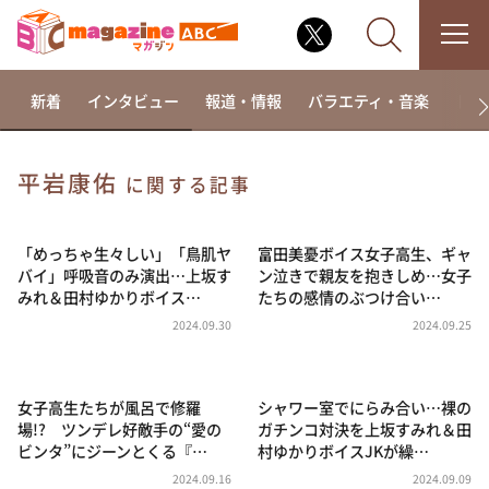
新着
インタビュー
報道・情報
バラエティ・音楽
ドラ
平岩康佑
に関する記事
なるみ・岡村の過ぎるTV
相席食堂
「めっちゃ生々しい」「鳥肌ヤ
富田美憂ボイス女子高生、ギャ
バイ」呼吸音のみ演出…上坂す
ン泣きで親友を抱きしめ…女子
これ余談なんですけど・・・
みれ＆田村ゆかりボイス…
たちの感情のぶつけ合い…
～人生密着トークバラエティ！～ やすとものいたっ
2024.09.30
2024.09.25
て真剣です
探偵！ナイトスクープ
女子高生たちが風呂で修羅
シャワー室でにらみ合い…裸の
news おかえり
場!? ツンデレ好敵手の“愛の
ガチンコ対決を上坂すみれ＆田
河合＆A.B.C-Z塚田×福井アナ「なんでやねん！？」
ビンタ”にジーンとくる『…
村ゆかりボイスJKが繰…
（news おかえり）
2024.09.16
2024.09.09