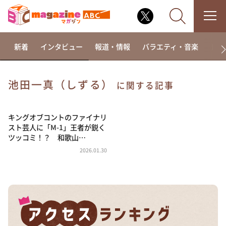
新着
インタビュー
報道・情報
バラエティ・音楽
ドラ
池田一真（しずる）
に関する記事
なるみ・岡村の過ぎるTV
相席食堂
キングオブコントのファイナリ
スト芸人に「M-1」王者が鋭く
これ余談なんですけど・・・
ツッコミ！？ 和歌山…
～人生密着トークバラエティ！～ やすとものいたっ
2026.01.30
て真剣です
探偵！ナイトスクープ
news おかえり
河合＆A.B.C-Z塚田×福井アナ「なんでやねん！？」
（news おかえり）