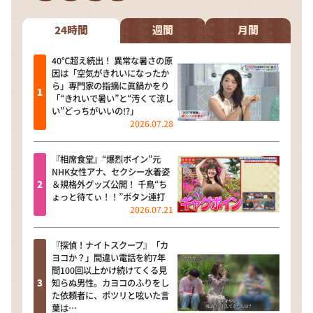
DAIGOも台所 ～きょうの献立 何にする？～
本日はダイアンなり！シーズン２
24時間
週間
月間
朝だ！生です旅サラダ
40℃超え続出！ 異常な暑さの原
因は「空気がきれいになったか
教えて！ニュースライブ 正義のミカタ
ら」専門家の指摘に眞鍋かをり
「“きれいで暑い”と“汚くて涼し
ＬＩＦＥ～夢のカタチ～
い”どっちがいいの!?」
2026.07.28
新婚さんいらっしゃい！
ポツンと一軒家
『相席食堂』“爆烈ボイン”元
NHK女性アナ、セクシー水着姿
ザキ山小屋本館
＆規格外グッズ公開！ 千鳥“ち
ょっと待てぃ！！”ボタン連打
ぺこぱのまるスポ
2026.07.21
アナ回覧板
『探偵！ナイトスクープ』「カ
ヨコか？」間違い電話を約7年
間100回以上かけ続けてくる見
知らぬ男性。カヨコのふりをし
た依頼者に、ポツリと呟いた言
葉は…