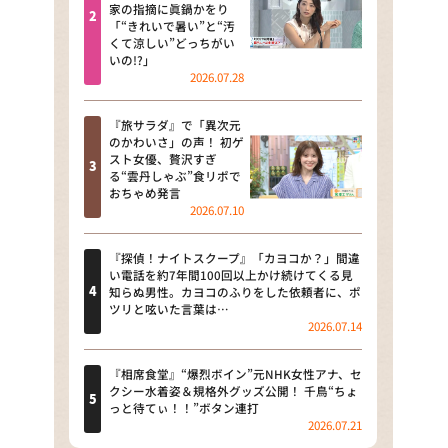
河合＆A.B.C-Z塚田×福井アナ
家の指摘に眞鍋かをり
「“きれいで暑い”と“汚
「なんでやねん！？」（news お
くて涼しい”どっちがい
かえり）
いの!?」
2026.07.28
DAIGOも台所 ～きょうの献立 何
にする？～
『旅サラダ』で「異次元
のかわいさ」の声！ 初ゲ
本日はダイアンなり！シーズン２
スト女優、贅沢すぎ
る“雲丹しゃぶ”食リポで
朝だ！生です旅サラダ
おちゃめ発言
2026.07.10
教えて！ニュースライブ 正義の
ミカタ
『探偵！ナイトスクープ』「カヨコか？」間違
い電話を約7年間100回以上かけ続けてくる見
ＬＩＦＥ～夢のカタチ～
知らぬ男性。カヨコのふりをした依頼者に、ポ
ツリと呟いた言葉は…
2026.07.14
新婚さんいらっしゃい！
ポツンと一軒家
『相席食堂』“爆烈ボイン”元NHK女性アナ、セ
クシー水着姿＆規格外グッズ公開！ 千鳥“ちょ
っと待てぃ！！”ボタン連打
ザキ山小屋本館
2026.07.21