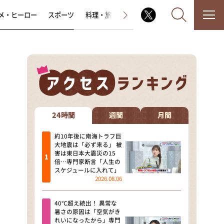
メ・ヒーロー
スポーツ
料理・旅
ラジオ番組
その他
なるみ・岡村の過ぎるTV
相席食堂
24時間
週間
月間
これ余談なんですけど・・・
約10年後に南海トラフ巨
大地震は「必ず来る」 被
害は東日本大震災の15
～人生密着トークバラエティ！
倍…専門家断言「人生の
～ やすとものいたって真剣です
スケジュールに入れて」
2026.08.06
探偵！ナイトスクープ
40℃超え続出！ 異常な
news おかえり
暑さの原因は「空気がき
れいになったから」専門