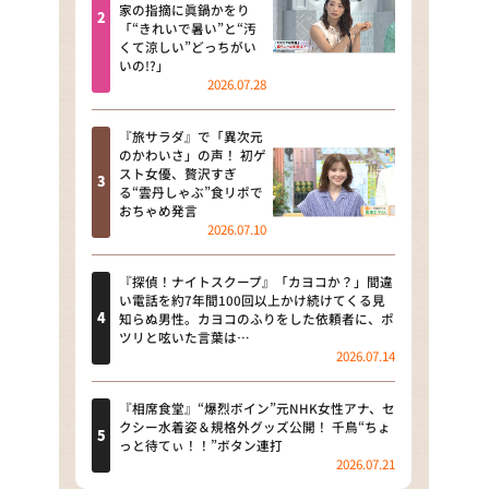
河合＆A.B.C-Z塚田×福井アナ
家の指摘に眞鍋かをり
「“きれいで暑い”と“汚
「なんでやねん！？」（news お
くて涼しい”どっちがい
かえり）
いの!?」
2026.07.28
DAIGOも台所 ～きょうの献立 何
にする？～
『旅サラダ』で「異次元
のかわいさ」の声！ 初ゲ
本日はダイアンなり！シーズン２
スト女優、贅沢すぎ
る“雲丹しゃぶ”食リポで
朝だ！生です旅サラダ
おちゃめ発言
2026.07.10
教えて！ニュースライブ 正義の
ミカタ
『探偵！ナイトスクープ』「カヨコか？」間違
い電話を約7年間100回以上かけ続けてくる見
ＬＩＦＥ～夢のカタチ～
知らぬ男性。カヨコのふりをした依頼者に、ポ
ツリと呟いた言葉は…
2026.07.14
新婚さんいらっしゃい！
ポツンと一軒家
『相席食堂』“爆烈ボイン”元NHK女性アナ、セ
クシー水着姿＆規格外グッズ公開！ 千鳥“ちょ
っと待てぃ！！”ボタン連打
ザキ山小屋本館
2026.07.21