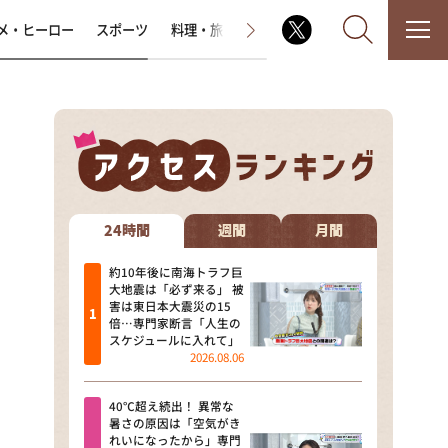
メ・ヒーロー
スポーツ
料理・旅
ラジオ番組
その他
なるみ・岡村の過ぎるTV
相席食堂
24時間
週間
月間
これ余談なんですけど・・・
約10年後に南海トラフ巨
大地震は「必ず来る」 被
害は東日本大震災の15
～人生密着トークバラエティ！
倍…専門家断言「人生の
～ やすとものいたって真剣です
スケジュールに入れて」
2026.08.06
探偵！ナイトスクープ
40℃超え続出！ 異常な
news おかえり
暑さの原因は「空気がき
れいになったから」専門