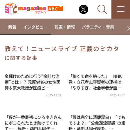
新着
インタビュー
報道・情報
バラエティ・音楽
ドラ
教えて！ニュースライブ 正義のミカタ
なるみ・岡村の過ぎるTV
に関する記事
相席食堂
金儲けのために行う“余計な治
「怖くて命を絶った」 NHK
これ余談なんですけど・・・
療”とは！？ 元厚労省の女性医
党・立花孝志容疑者の逮捕は
～人生密着トークバラエティ！～ やすとものいたっ
師＆京大教授が医療ビ…
「やりすぎ」社会学者が語…
て真剣です
2025.11.27
2025.11.20
探偵！ナイトスクープ
news おかえり
「僕が一番最初にひろゆきさん
「僕は完全に清廉潔白」「でも
河合＆A.B.C-Z塚田×福井アナ「なんでやねん！？」
（news おかえり）
にボコられたとき助けてくれ
ですよ？」“公金還流疑惑”の維
て…」 維新・藤田共同代…
新・藤田共同代表を、…