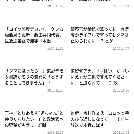
DAIGOも台所 ～きょうの献立 何にする？～
2025.11.19
2025.11.13
本日はダイアンなり！シーズン２
朝だ！生です旅サラダ
「コイツ態度デカいな」ケンカ
警察官が拳銃で撃っても、自衛
教えて！ニュースライブ 正義のミカタ
腰会見の維新・藤田共同代表、
隊がライフルで撃ってもクマは
生放送番組で謝罪「本当…
止められない！？ ヒゲ…
ＬＩＦＥ～夢のカタチ～
2025.11.11
2025.11.07
新婚さんいらっしゃい！
ポツンと一軒家
「クマに遭ったら…」東野幸治
東留伽アナ、「『はい』か『い
ザキ山小屋本館
＆眞鍋かをりの質問に「どうす
いえ』か二択で答えてくださ
ることもできません」「…
い」と迫られて…！？ 政…
ぺこぱのまるスポ
2025.11.05
2025.10.30
アナ回覧板
王林「とりあえず“遠ちゃん”と
維新・吉村洋文氏「コロッと手
仲良くなりたい！」と政治家へ
のひら返しになって……！」生
の野望がキラリ。維新…
放送で本音こぼす
2025.10.29
2025.10.23