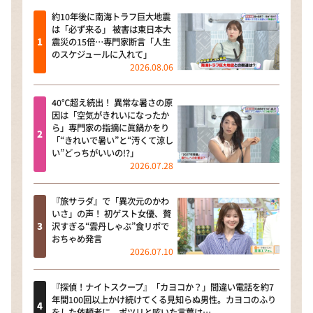
約10年後に南海トラフ巨大地震
は「必ず来る」 被害は東日本大
震災の15倍…専門家断言「人生
のスケジュールに入れて」
2026.08.06
40℃超え続出！ 異常な暑さの原
因は「空気がきれいになったか
ら」専門家の指摘に眞鍋かをり
「“きれいで暑い”と“汚くて涼し
い”どっちがいいの!?」
2026.07.28
『旅サラダ』で「異次元のかわ
いさ」の声！ 初ゲスト女優、贅
沢すぎる“雲丹しゃぶ”食リポで
おちゃめ発言
2026.07.10
『探偵！ナイトスクープ』「カヨコか？」間違い電話を約7
年間100回以上かけ続けてくる見知らぬ男性。カヨコのふり
をした依頼者に、ポツリと呟いた言葉は…