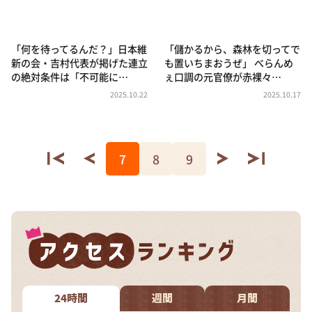
「何を待ってるんだ？」日本維
「儲かるから、森林を切ってで
新の会・吉村代表が掲げた連立
も置いちまおうぜ」 べらんめ
の絶対条件は「不可能に…
ぇ口調の元官僚が赤裸々…
2025.10.22
2025.10.17
7
8
9
24時間
週間
月間