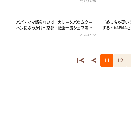
2025.04.30
パパ・ママ怒らないで！カレーをバウムクー
「めっちゃ硬い
ヘンにぶっかけ…京都・祇園一流シェフ考…
ずる・KAƵMA
2025.04.22
11
12