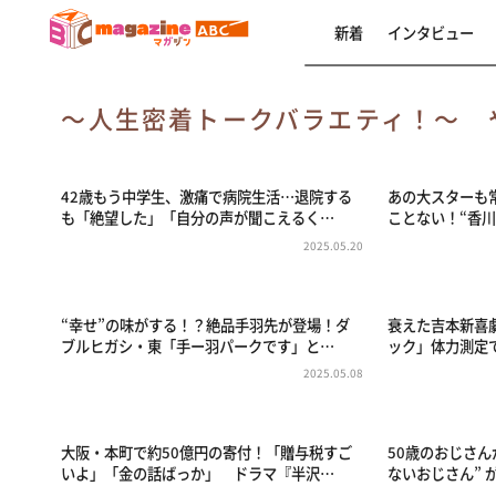
新着
インタビュー
～人生密着トークバラエティ！～ 
42歳もう中学生、激痛で病院生活…退院する
あの大スターも
も「絶望した」「自分の声が聞こえるく…
ことない！“香
2025.05.20
“幸せ”の味がする！？絶品手羽先が登場！ダ
衰えた吉本新喜
ブルヒガシ・東「手ー羽パークです」と…
ック」体力測定
2025.05.08
大阪・本町で約50億円の寄付！「贈与税すご
50歳のおじさん
いよ」「金の話ばっか」 ドラマ『半沢…
ないおじさん” 