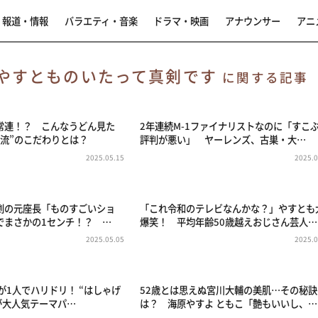
報道・情報
バラエティ・音楽
ドラマ・映画
アナウンサー
アニ
やすとものいたって真剣です
に関する記事
常連！？ こんなうどん見た
2年連続M-1ファイナリストなのに「すこ
川流”のこだわりとは？
評判が悪い」 ヤーレンズ、古巣・大…
2025.05.15
2025.0
劇の元座長「ものすごいショ
「これ令和のテレビなんかな？」やすとも
でまさかの1センチ！？ …
爆笑！ 平均年齢50歳越えおじさん芸人…
2025.05.05
2025.0
が1人でハリドリ！ “はしゃげ
52歳とは思えぬ宮川大輔の美肌…その秘訣
が大人気テーマパ…
は？ 海原やすよ ともこ「艶もいいし、…