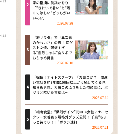
4.22
河合＆A.B.C-Z塚田×福井アナ
家の指摘に眞鍋かをり
「“きれいで暑い”と“汚
「なんでやねん！？」（news お
くて涼しい”どっちがい
かえり）
いの!?」
2026.07.28
DAIGOも台所 ～きょうの献立 何
にする？～
4.15
『旅サラダ』で「異次元
のかわいさ」の声！ 初ゲ
本日はダイアンなり！シーズン２
スト女優、贅沢すぎ
る“雲丹しゃぶ”食リポで
朝だ！生です旅サラダ
おちゃめ発言
2026.07.10
教えて！ニュースライブ 正義の
ミカタ
『探偵！ナイトスクープ』「カヨコか？」間違
い電話を約7年間100回以上かけ続けてくる見
ＬＩＦＥ～夢のカタチ～
知らぬ男性。カヨコのふりをした依頼者に、ポ
ツリと呟いた言葉は…
2026.07.14
新婚さんいらっしゃい！
ポツンと一軒家
『相席食堂』“爆烈ボイン”元NHK女性アナ、セ
クシー水着姿＆規格外グッズ公開！ 千鳥“ちょ
っと待てぃ！！”ボタン連打
ザキ山小屋本館
2026.07.21