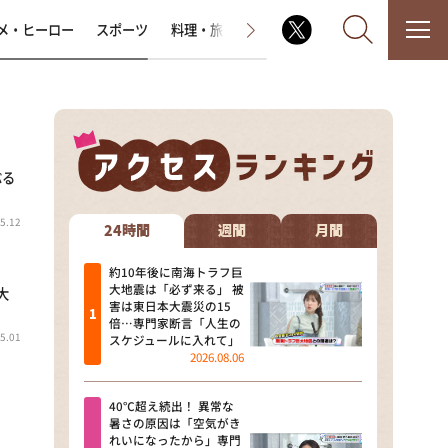
メ・ヒーロー
スポーツ
料理・旅
ラジオ番組
その他
ぶる
なるみ・岡村の過ぎるTV
5.12
相席食堂
24時間
週間
月間
これ余談なんですけど・・・
約10年後に南海トラフ巨
大地震は「必ず来る」 被
大
害は東日本大震災の15
～人生密着トークバラエティ！
倍…専門家断言「人生の
～ やすとものいたって真剣です
5.01
スケジュールに入れて」
2026.08.06
探偵！ナイトスクープ
40℃超え続出！ 異常な
news おかえり
暑さの原因は「空気がき
れいになったから」専門