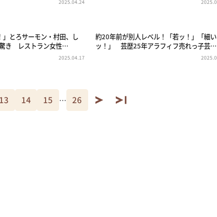
2025.04.24
2025.0
！」とろサーモン・村田、し
約20年前が別人レベル！「若ッ！」「細い
も驚き レストラン女性…
ッ！」 芸歴25年アラフィフ売れっ子芸…
2025.04.17
2025.0
13
14
15
26
…