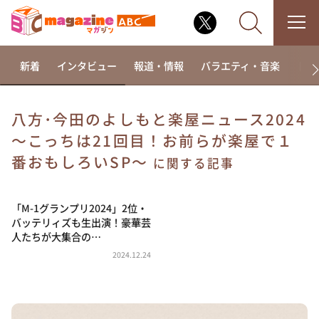
新着
インタビュー
報道・情報
バラエティ・音楽
ドラ
八方･今田のよしもと楽屋ニュース2024
～こっちは21回目！お前らが楽屋で１
なるみ・岡村の過ぎるTV
番おもしろいSP～
に関する記事
相席食堂
これ余談なんですけど・・・
「M-1グランプリ2024」2位・
～人生密着トークバラエティ！～ やすとものいたっ
て真剣です
バッテリィズも生出演！豪華芸
人たちが大集合の…
探偵！ナイトスクープ
2024.12.24
news おかえり
河合＆A.B.C-Z塚田×福井アナ「なんでやねん！？」
（news おかえり）