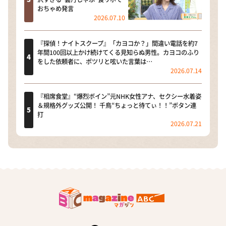
おちゃめ発言
2026.07.10
『探偵！ナイトスクープ』「カヨコか？」間違い電話を約7
年間100回以上かけ続けてくる見知らぬ男性。カヨコのふり
をした依頼者に、ポツリと呟いた言葉は…
2026.07.14
『相席食堂』“爆烈ボイン”元NHK女性アナ、セクシー水着姿
＆規格外グッズ公開！ 千鳥“ちょっと待てぃ！！”ボタン連
打
2026.07.21