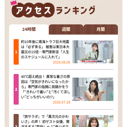
DAIGOも台所 ～きょうの献立 何にする？～
本日はダイアンなり！シーズン２
朝だ！生です旅サラダ
24時間
週間
月間
教えて！ニュースライブ 正義のミカタ
ＬＩＦＥ～夢のカタチ～
約10年後に南海トラフ巨大地震
は「必ず来る」 被害は東日本大
新婚さんいらっしゃい！
震災の15倍…専門家断言「人生
のスケジュールに入れて」
ポツンと一軒家
2026.08.06
ザキ山小屋本館
40℃超え続出！ 異常な暑さの原
ぺこぱのまるスポ
因は「空気がきれいになったか
ら」専門家の指摘に眞鍋かをり
アナ回覧板
「“きれいで暑い”と“汚くて涼し
い”どっちがいいの!?」
2026.07.28
『旅サラダ』で「異次元のかわ
いさ」の声！ 初ゲスト女優、贅
沢すぎる“雲丹しゃぶ”食リポで