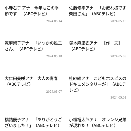
DAIGOも台所 ～きょうの献立 何にする？～
小寺右子 アナ 今年もこの季
佐藤修平アナ 「お疲れ様です
本日はダイアンなり！シーズン２
節です！（ABCテレビ）
柴田さん」（ABCテレビ）
2024.05.14
2024.05.13
朝だ！生です旅サラダ
教えて！ニュースライブ 正義のミカタ
ＬＩＦＥ～夢のカタチ～
乾麻梨子アナ 「いつかの雄二
塚本麻里衣アナ 【作・夫】
さん」（ABCテレビ）
（ABCテレビ）
新婚さんいらっしゃい！
2024.05.10
2024.05.09
ポツンと一軒家
ザキ山小屋本館
大仁田美咲アナ 大人の青春！
桂紗綾アナ こどもホスピスの
ぺこぱのまるスポ
（ABCテレビ）
ドキュメンタリーが！（ABCテ
レビ）
2024.05.07
アナ回覧板
2024.05.01
橋詰優子アナ 「ありがとうご
小櫃裕太郎アナ オレンジ兄弟
ざいました！」（ABCテレビ）
が現れた！（ABCテレビ）