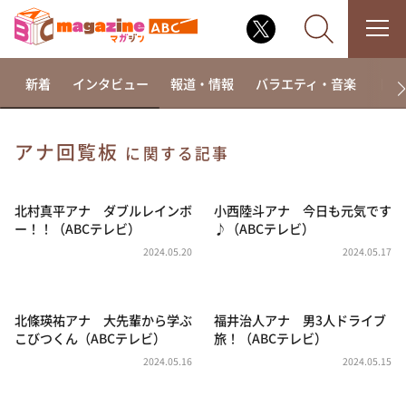
新着
インタビュー
報道・情報
バラエティ・音楽
ドラ
アナ回覧板
に関する記事
なるみ・岡村の過ぎるTV
相席食堂
北村真平アナ ダブルレインボ
小西陸斗アナ 今日も元気です
ー！！（ABCテレビ）
♪（ABCテレビ）
これ余談なんですけど・・・
2024.05.20
2024.05.17
～人生密着トークバラエティ！～ やすとものいたっ
て真剣です
探偵！ナイトスクープ
北條瑛祐アナ 大先輩から学ぶ
福井治人アナ 男3人ドライブ
こびつくん（ABCテレビ）
旅！（ABCテレビ）
news おかえり
2024.05.16
2024.05.15
河合＆A.B.C-Z塚田×福井アナ「なんでやねん！？」
（news おかえり）