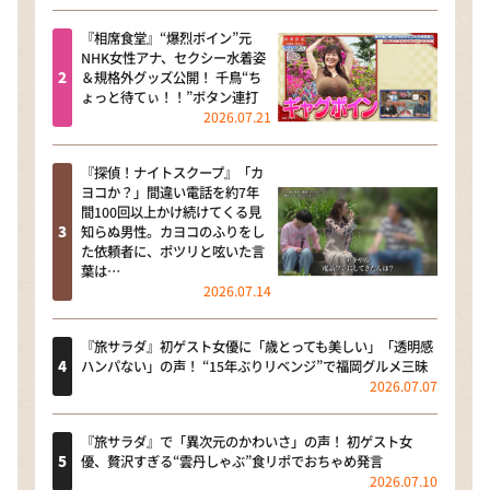
『相席食堂』“爆烈ボイン”元
NHK女性アナ、セクシー水着姿
＆規格外グッズ公開！ 千鳥“ち
ょっと待てぃ！！”ボタン連打
2026.07.21
『探偵！ナイトスクープ』「カ
ヨコか？」間違い電話を約7年
間100回以上かけ続けてくる見
知らぬ男性。カヨコのふりをし
た依頼者に、ポツリと呟いた言
葉は…
2026.07.14
『旅サラダ』初ゲスト女優に「歳とっても美しい」「透明感
ハンパない」の声！ “15年ぶりリベンジ”で福岡グルメ三昧
2026.07.07
『旅サラダ』で「異次元のかわいさ」の声！ 初ゲスト女
優、贅沢すぎる“雲丹しゃぶ”食リポでおちゃめ発言
2026.07.10