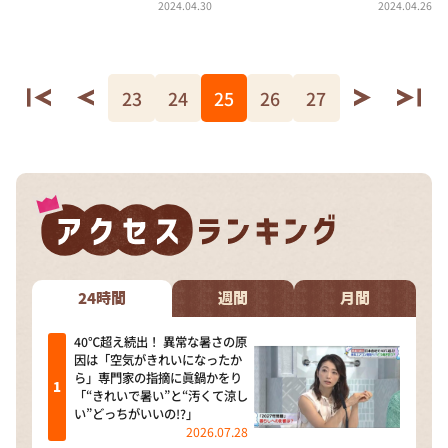
2024.04.30
2024.04.26
23
24
25
26
27
24時間
週間
月間
40℃超え続出！ 異常な暑さの原
因は「空気がきれいになったか
ら」専門家の指摘に眞鍋かをり
「“きれいで暑い”と“汚くて涼し
い”どっちがいいの!?」
2026.07.28