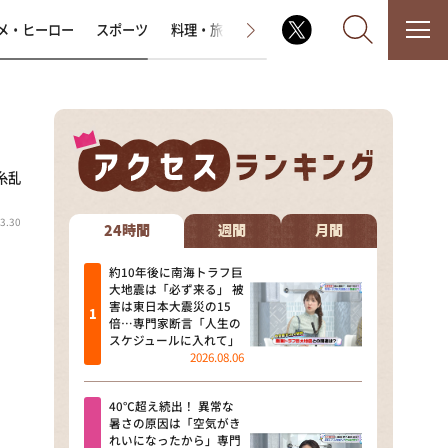
メ・ヒーロー
スポーツ
料理・旅
ラジオ番組
その他
糸乱
なるみ・岡村の過ぎるTV
3.30
相席食堂
24時間
週間
月間
これ余談なんですけど・・・
約10年後に南海トラフ巨
大地震は「必ず来る」 被
害は東日本大震災の15
～人生密着トークバラエティ！
倍…専門家断言「人生の
～ やすとものいたって真剣です
スケジュールに入れて」
2026.08.06
探偵！ナイトスクープ
40℃超え続出！ 異常な
news おかえり
暑さの原因は「空気がき
れいになったから」専門