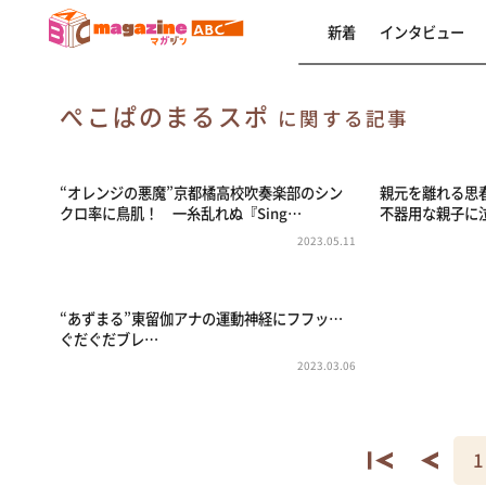
新着
インタビュー
ぺこぱのまるスポ
に関する記事
“オレンジの悪魔”京都橘高校吹奏楽部のシン
親元を離れる思
クロ率に鳥肌！ 一糸乱れぬ『Sing…
不器用な親子に
2023.05.11
“あずまる”東留伽アナの運動神経にフフッ…
ぐだぐだブレ…
2023.03.06
1