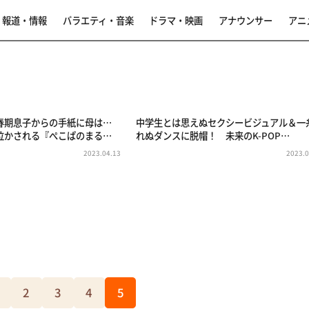
報道・情報
バラエティ・音楽
ドラマ・映画
アナウンサー
アニ
春期息子からの手紙に母は…
中学生とは思えぬセクシービジュアル＆一
泣かされる『ぺこぱのまる…
れぬダンスに脱帽！ 未来のK-POP…
2023.04.13
2023.0
2
3
4
5