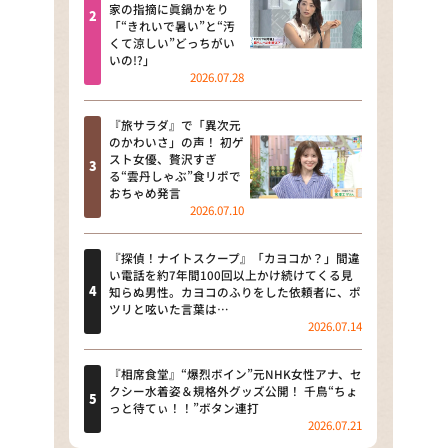
河合＆A.B.C-Z塚田×福井アナ
家の指摘に眞鍋かをり
「“きれいで暑い”と“汚
「なんでやねん！？」（news お
くて涼しい”どっちがい
かえり）
いの!?」
2026.07.28
DAIGOも台所 ～きょうの献立 何
にする？～
『旅サラダ』で「異次元
のかわいさ」の声！ 初ゲ
本日はダイアンなり！シーズン２
スト女優、贅沢すぎ
る“雲丹しゃぶ”食リポで
朝だ！生です旅サラダ
おちゃめ発言
2026.07.10
教えて！ニュースライブ 正義の
ミカタ
『探偵！ナイトスクープ』「カヨコか？」間違
い電話を約7年間100回以上かけ続けてくる見
ＬＩＦＥ～夢のカタチ～
知らぬ男性。カヨコのふりをした依頼者に、ポ
ツリと呟いた言葉は…
2026.07.14
新婚さんいらっしゃい！
ポツンと一軒家
『相席食堂』“爆烈ボイン”元NHK女性アナ、セ
クシー水着姿＆規格外グッズ公開！ 千鳥“ちょ
っと待てぃ！！”ボタン連打
ザキ山小屋本館
2026.07.21