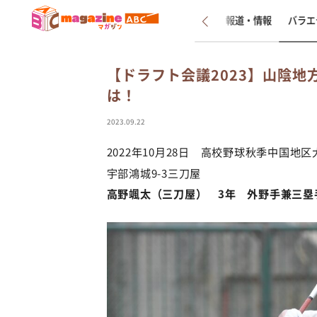
新着
インタビュー
報道・情報
バラエ
【ドラフト会議2023】山陰
は！
2023.09.22
2022年10月28日 高校野球秋季中国
宇部鴻城9-3三刀屋
高野颯太（三刀屋） 3年 外野手兼三塁手