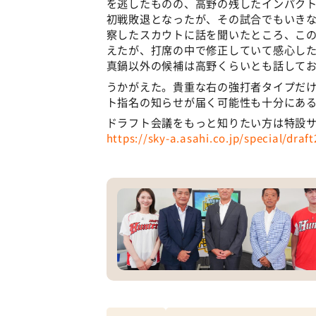
を逃したものの、高野の残したインパク
初戦敗退となったが、その試合でもいき
察したスカウトに話を聞いたところ、こ
えたが、打席の中で修正していて感心し
真鍋以外の候補は高野くらいとも話して
うかがえた。貴重な右の強打者タイプだ
ト指名の知らせが届く可能性も十分にある
ドラフト会議をもっと知りたい方は特設
https://sky-a.asahi.co.jp/special/draf