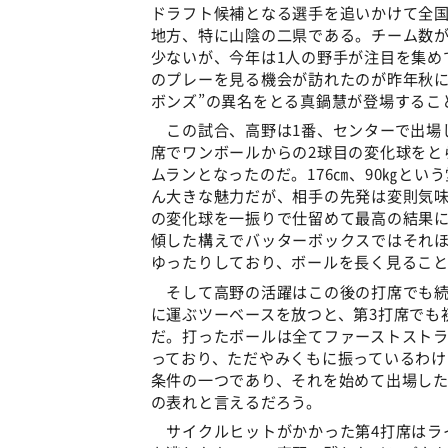
ドラフト候補となる選手を追いかけて全
地方、特に山陰の二県である。チーム数
少ないが、今年は1人の野手が注目を集め
のプレーを見る機会が訪れたのが昨年秋に
ボンズ”の異名をとる真鍋慧が登場するこ
この試合、高野は1番、センターで出場
席でワンボールからの2球目の変化球をと
ムランとなったのだ。176㎝、90㎏と
ん大きな魅力だが、相手の先発は変則気
の変化球を一振りで仕留めて最高の結果
傾した構えでバッターボックスではそれ
ゆったりしており、ボールを長く見るこ
そして高野の活躍はこの後の打席でも続
に運ぶツーベースを放つと、第3打席でも
だ。打ったボールは全てファーストスト
っており、ただやみくもに振っているわ
条件の一つであり、それを始めて出場し
の表れと言えるだろう。
サイクルヒットがかかった第4打席はライ