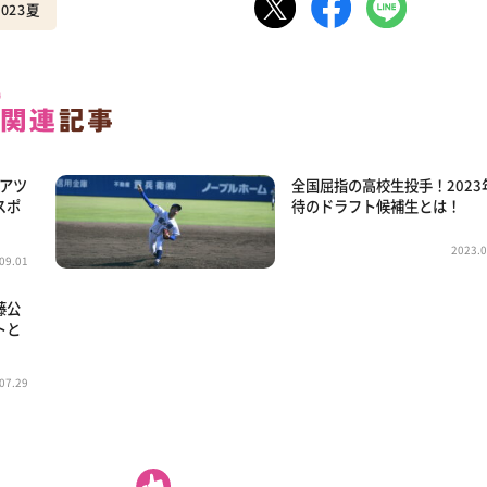
023夏
にアツ
全国屈指の高校生投手！2023
スポ
待のドラフト候補生とは！
2023.0
09.01
藤公
トと
07.29