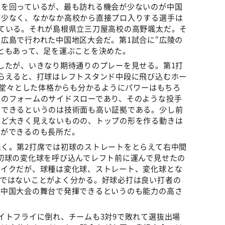
国を回っているが、最も訪れる機会が少ないのが中国
が少なく、なかなか高校から直接プロ入りする選手は
ている。それが島根県立三刀屋高校の高野颯太だ。そ
広島で行われた中国地区大会だ。第1試合に“広陵の
ともあって、足を運ぶことを決めた。
したが、いきなり期待通りのプレーを見せる。第1打
らえると、打球はレフトスタンド中段に飛び込むホー
いう堂々とした体格からも分かるようにパワーはもちろ
味のフォームのサイドスローであり、そのような投手
にできるというのは技術面も高い証拠である。少し前
ほど大きく見えないものの、トップの形を作る動きは
とができるのも長所だ。
く。第2打席では初球のストレートをとらえて右中間
初球の変化球を呼び込んでレフト前に運んで見せたの
ライクだが、球種は変化球、ストレート、変化球とな
けではないことがよく分かる。好球必打は良い打者の
た中国大会の舞台で発揮できるというのも能力の高さ
トフライに倒れ、チームも3対9で敗れて選抜出場