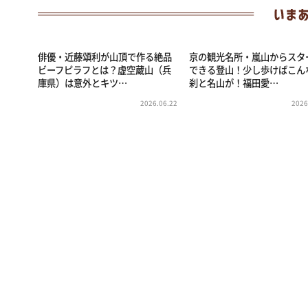
俳優・近藤頌利が山頂で作る絶品
京の観光名所・嵐山からスタ
ビーフピラフとは？虚空蔵山（兵
できる登山！少し歩けばこん
庫県）は意外とキツ…
刹と名山が！福田愛…
2026.06.22
2026