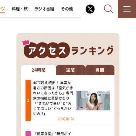
ーツ
料理・旅
ラジオ番組
その他
なるみ・岡村の過ぎるTV
相席食堂
24時間
週間
月間
これ余談なんですけど・・・
40℃超え続出！ 異常な
暑さの原因は「空気がき
れいになったから」専門
～人生密着トークバラエティ！
家の指摘に眞鍋かをり
～ やすとものいたって真剣です
「“きれいで暑い”と“汚
くて涼しい”どっちがい
探偵！ナイトスクープ
いの!?」
2026.07.28
news おかえり
『相席食堂』“爆烈ボイ