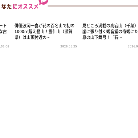
ート
俳優波岡一喜が花の百名山で初の
見どころ満載の高宕山（千葉
な古
1000ｍ超え登山！霊仙山（滋賀
崖に張り付く観音堂の奇観に
県）は山頂付近の…
息の山下舞弓！「石…
.06.08
2026.05.25
2026.0