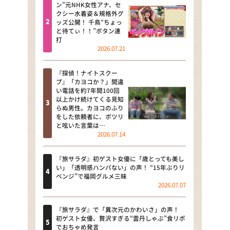
河合＆A.B.C-Z塚田×福井アナ
ン”元NHK女性アナ、セ
クシー水着姿＆規格外グ
「なんでやねん！？」（news お
ッズ公開！ 千鳥“ちょっ
かえり）
と待てぃ！！”ボタン連
打
DAIGOも台所 ～きょうの献立 何
2026.07.21
にする？～
『探偵！ナイトスクー
本日はダイアンなり！シーズン２
プ』「カヨコか？」間違
い電話を約7年間100回
朝だ！生です旅サラダ
以上かけ続けてくる見知
らぬ男性。カヨコのふり
をした依頼者に、ポツリ
教えて！ニュースライブ 正義の
と呟いた言葉は…
ミカタ
2026.07.14
ＬＩＦＥ～夢のカタチ～
『旅サラダ』初ゲスト女優に「歳とっても美し
い」「透明感ハンパない」の声！ “15年ぶりリ
新婚さんいらっしゃい！
ベンジ”で福岡グルメ三昧
2026.07.07
ポツンと一軒家
『旅サラダ』で「異次元のかわいさ」の声！
ザキ山小屋本館
初ゲスト女優、贅沢すぎる“雲丹しゃぶ”食リポ
でおちゃめ発言