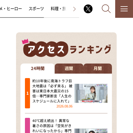
メ・ヒーロー
スポーツ
料理・旅
ラジオ番組
その他
なるみ・岡村の過ぎるTV
相席食堂
24時間
週間
月間
これ余談なんですけど・・・
約10年後に南海トラフ巨
大地震は「必ず来る」 被
害は東日本大震災の15
～人生密着トークバラエティ！
倍…専門家断言「人生の
～ やすとものいたって真剣です
スケジュールに入れて」
2026.08.06
探偵！ナイトスクープ
40℃超え続出！ 異常な
news おかえり
暑さの原因は「空気がき
れいになったから」専門