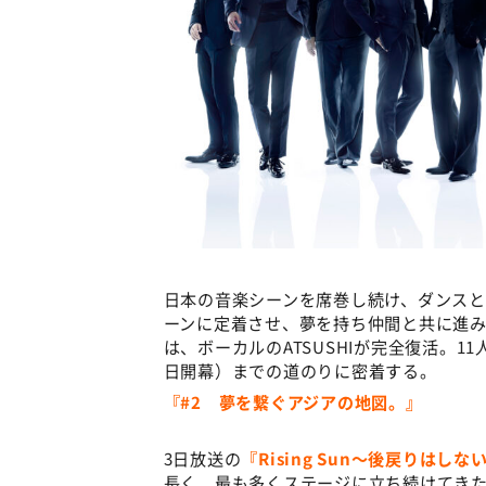
日本の音楽シーンを席巻し続け、ダンス
ーンに定着させ、夢を持ち仲間と共に進み続
は、ボーカルのATSUSHIが完全復活。1
日開幕）までの道のりに密着する。
『#2 夢を繋ぐアジアの地図。』
3日放送の
『Rising Sun〜後戻りはしない
長く、最も多くステージに立ち続けてきた