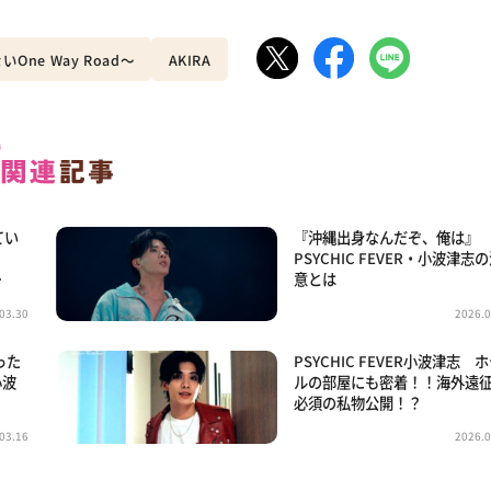
いOne Way Road〜
AKIRA
てい
『沖縄出身なんだぞ、俺は
PSYCHIC FEVER・小波津志
…
意とは
03.30
2026.0
った
PSYCHIC FEVER小波津志 
小波
ルの部屋にも密着！！海外遠
必須の私物公開！？
03.16
2026.0