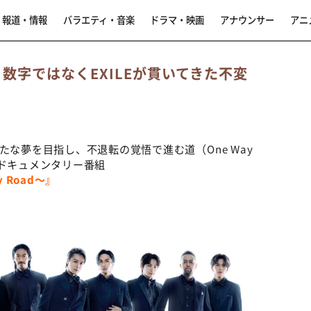
報道・情報
バラエティ・音楽
ドラマ・映画
アナウンサー
アニ
Aは、数字ではなくEXILEが貫いてきた不変
たな夢を目指し、不退転の覚悟で進む道（One Way
トドキュメンタリー番組
y Road〜』