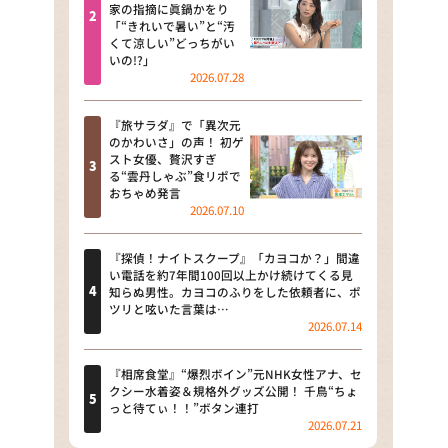
河合＆A.B.C-Z塚田×福井アナ
家の指摘に眞鍋かをり
「“きれいで暑い”と“汚
「なんでやねん！？」（news お
くて涼しい”どっちがい
かえり）
いの!?」
2026.07.28
DAIGOも台所 ～きょうの献立 何
にする？～
『旅サラダ』で「異次元
のかわいさ」の声！ 初ゲ
本日はダイアンなり！シーズン２
スト女優、贅沢すぎ
る“雲丹しゃぶ”食リポで
朝だ！生です旅サラダ
おちゃめ発言
2026.07.10
教えて！ニュースライブ 正義の
ミカタ
『探偵！ナイトスクープ』「カヨコか？」間違
い電話を約7年間100回以上かけ続けてくる見
ＬＩＦＥ～夢のカタチ～
知らぬ男性。カヨコのふりをした依頼者に、ポ
ツリと呟いた言葉は…
2026.07.14
新婚さんいらっしゃい！
ポツンと一軒家
『相席食堂』“爆烈ボイン”元NHK女性アナ、セ
クシー水着姿＆規格外グッズ公開！ 千鳥“ちょ
っと待てぃ！！”ボタン連打
ザキ山小屋本館
2026.07.21