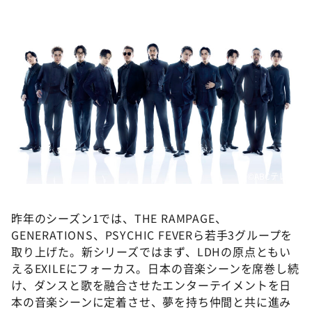
DAIGOも台所 ～きょうの献立 何にする？～
本日はダイアンなり！シーズン２
朝だ！生です旅サラダ
教えて！ニュースライブ 正義のミカタ
ＬＩＦＥ～夢のカタチ～
新婚さんいらっしゃい！
ポツンと一軒家
ザキ山小屋本館
©️ABCテレビ
ぺこぱのまるスポ
昨年のシーズン1では、THE RAMPAGE、
アナ回覧板
GENERATIONS、PSYCHIC FEVERら若手3グループを
取り上げた。新シリーズではまず、LDHの原点ともい
えるEXILEにフォーカス。日本の音楽シーンを席巻し続
け、ダンスと歌を融合させたエンターテイメントを日
本の音楽シーンに定着させ、夢を持ち仲間と共に進み