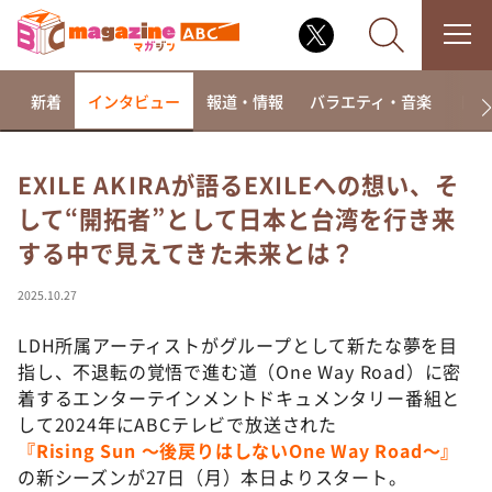
新着
インタビュー
報道・情報
バラエティ・音楽
ドラ
EXILE AKIRAが語るEXILEへの想い、そ
して“開拓者”として日本と台湾を行き来
なるみ・岡村の過ぎるTV
する中で見えてきた未来とは？
相席食堂
これ余談なんですけど・・・
2025.10.27
～人生密着トークバラエティ！～ やすとものいたっ
て真剣です
LDH所属アーティストがグループとして新たな夢を目
指し、不退転の覚悟で進む道（One Way Road）に密
探偵！ナイトスクープ
着するエンターテインメントドキュメンタリー番組と
news おかえり
して2024年にABCテレビで放送された
河合＆A.B.C-Z塚田×福井アナ「なんでやねん！？」
『Rising Sun 〜後戻りはしないOne Way Road〜』
（news おかえり）
の新シーズンが27日（月）本日よりスタート。