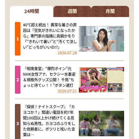
24時間
週間
月間
40℃超え続出！ 異常な暑さの原
因は「空気がきれいになったか
ら」専門家の指摘に眞鍋かをり
「“きれいで暑い”と“汚くて涼し
い”どっちがいいの!?」
2026.07.28
『相席食堂』“爆烈ボイン”元
NHK女性アナ、セクシー水着姿
＆規格外グッズ公開！ 千鳥“ち
ょっと待てぃ！！”ボタン連打
2026.07.21
『探偵！ナイトスクープ』「カ
ヨコか？」間違い電話を約7年
間100回以上かけ続けてくる見
知らぬ男性。カヨコのふりをし
た依頼者に、ポツリと呟いた言
葉は…