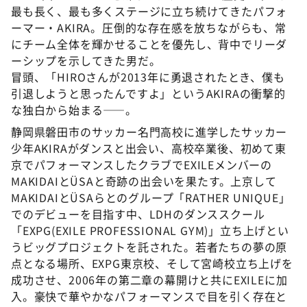
最も長く、最も多くステージに立ち続けてきたパフォ
ーマー・AKIRA。圧倒的な存在感を放ちながらも、常
にチーム全体を輝かせることを優先し、背中でリーダ
ーシップを示してきた男だ。
冒頭、「HIROさんが2013年に勇退されたとき、僕も
引退しようと思ったんですよ」というAKIRAの衝撃的
な独白から始まる――。
静岡県磐田市のサッカー名門高校に進学したサッカー
少年AKIRAがダンスと出会い、高校卒業後、初めて東
京でパフォーマンスしたクラブでEXILEメンバーの
MAKIDAIとÜSAと奇跡の出会いを果たす。上京して
MAKIDAIとÜSAらとのグループ「RATHER UNIQUE」
でのデビューを目指す中、LDHのダンススクール
「EXPG(EXILE PROFESSIONAL GYM)」立ち上げとい
うビッグプロジェクトを託された。若者たちの夢の原
点となる場所、EXPG東京校、そして宮崎校立ち上げを
成功させ、2006年の第二章の幕開けと共にEXILEに加
入。豪快で華やかなパフォーマンスで目を引く存在と