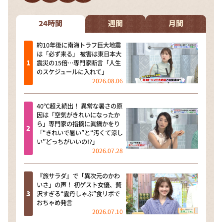
24時間
週間
月間
約10年後に南海トラフ巨大地震
は「必ず来る」 被害は東日本大
震災の15倍…専門家断言「人生
のスケジュールに入れて」
2026.08.06
40℃超え続出！ 異常な暑さの原
因は「空気がきれいになったか
ら」専門家の指摘に眞鍋かをり
「“きれいで暑い”と“汚くて涼し
い”どっちがいいの!?」
2026.07.28
『旅サラダ』で「異次元のかわ
いさ」の声！ 初ゲスト女優、贅
沢すぎる“雲丹しゃぶ”食リポで
おちゃめ発言
2026.07.10