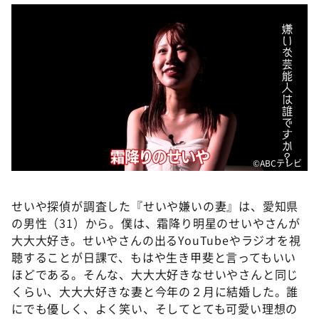
DAIGOも台所 ～きょうの献立 何にする？～
本日はダイアンなり！シーズン２
朝だ！生です旅サラダ
教えて！ニュースライブ 正義のミカタ
ＬＩＦＥ～夢のカタチ～
新婚さんいらっしゃい！
ポツンと一軒家
©️ABCテレビ
ザキ山小屋本館
ぺこぱのまるスポ
せいや探偵が調査した『せいや嫌いの妻』は、愛知県
の男性（31）から。僕は、霜降り明星のせいやさんが
アナ回覧板
大大大好き。せいやさんの出るYouTubeやラジオを視
聴することが日課で、もはや生き甲斐と言ってもいい
ほどである。そんな、大大大好きなせいやさんと同じ
くらい、大大大好きな妻と今年の２月に結婚した。誰
にでも優しく、よく笑い、そしてとても可愛い理想の