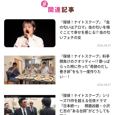
『探偵！ナイトスクープ』「虫
の匂いはアロマ」虫の匂いを嗅
ぐことで幸せを感じる!? 虫の匂
いフェチの女
2026.08.07
『探偵！ナイトスクープ』料亭
顔負けのクオリティー!? 酔っぱ
らった時に作った“奇跡のだし
巻き卵”をもう一度作りた
い…！
2026.08.07
『探偵！ナイトスクープ』シリ
ーズ75作を超える任侠ドラマ
「日本統一」 顔面凶器・小沢
仁志の“ある台詞”がどうしても