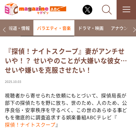
ー
報道・情報
バラエティ・音楽
ドラマ・映画
アナウンサ
『探偵！ナイトスクープ』妻がアンチせ
いや！？ せいやのことが大嫌いな彼女…
なるみ・岡村の過ぎるTV
せいや嫌いを克服させたい！
相席食堂
これ余談なんですけど・・・
2025.10.03
～人生密着トークバラエティ！～ やすとものいたっ
て真剣です
視聴者から寄せられた依頼にもとづいて、探偵局長が
部下の探偵たちを野に放ち、世のため、人のため、公
探偵！ナイトスクープ
序良俗・安寧秩序を守るべく、この世のあらゆる事ど
news おかえり
もを徹底的に調査追求する娯楽番組ABCテレビ『
河合＆A.B.C-Z塚田×福井アナ「なんでやねん！？」
探偵！ナイトスクープ
』
（news おかえり）