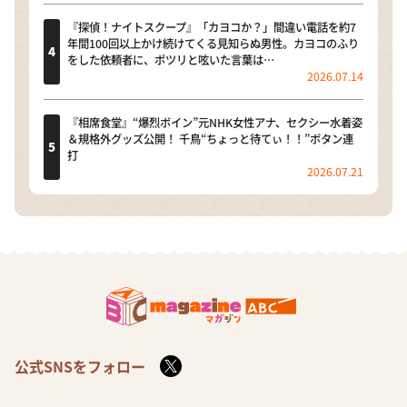
『探偵！ナイトスクープ』「カヨコか？」間違い電話を約7
年間100回以上かけ続けてくる見知らぬ男性。カヨコのふり
をした依頼者に、ポツリと呟いた言葉は…
2026.07.14
『相席食堂』“爆烈ボイン”元NHK女性アナ、セクシー水着姿
＆規格外グッズ公開！ 千鳥“ちょっと待てぃ！！”ボタン連
打
2026.07.21
公式SNSをフォロー