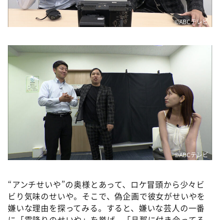
©️ABCテレビ
©️ABCテレビ
“アンチせいや”の奥様とあって、ロケ冒頭から少々ビ
ビり気味のせいや。そこで、偽企画で彼女がせいやを
嫌いな理由を探ってみる。すると、嫌いな芸人の一番
に「霜降りのせいや」を挙げ、「旦那に付き合ってる