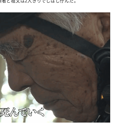
頼者と祖父は2人きりでしばし佇んだ。