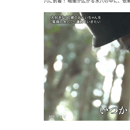
穴に到着！ 暗闇が広がる水穴の中に、依