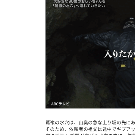
鷲嶺の水穴は、山奥の急な上り坂の先に
そのため、依頼者の祖父は途中でギブア