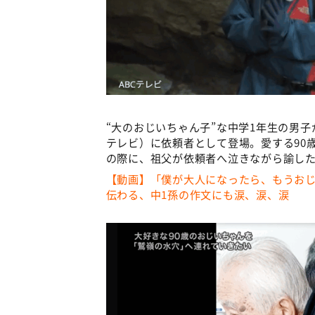
“大のおじいちゃん子”な中学1年生の男
テレビ）に依頼者として登場。愛する90
の際に、祖父が依頼者へ泣きながら諭した
【動画】「僕が大人になったら、もうおじ
伝わる、中1孫の作文にも涙、涙、涙