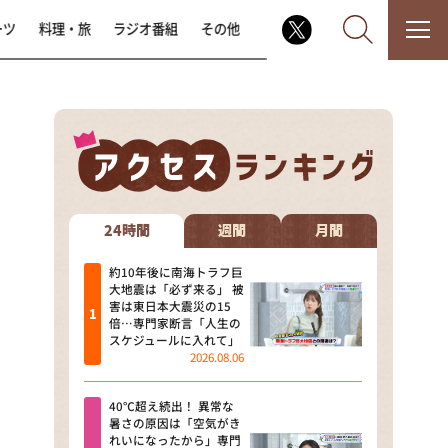
ーツ
料理・旅
ラジオ番組
その他
なるみ・岡村の過ぎるTV
相席食堂
24時間
週間
月間
これ余談なんですけど・・・
約10年後に南海トラフ巨
大地震は「必ず来る」 被
害は東日本大震災の15
～人生密着トークバラエティ！
倍…専門家断言「人生の
～ やすとものいたって真剣です
スケジュールに入れて」
2026.08.06
探偵！ナイトスクープ
40℃超え続出！ 異常な
news おかえり
暑さの原因は「空気がき
れいになったから」専門