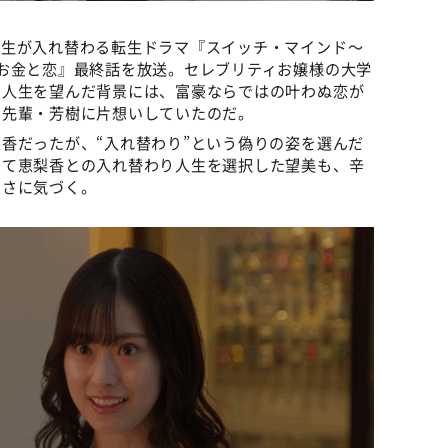
人生が入れ替わる転生ドラマ『スイッチ・マインド～
お金と恋』最終話を放送。セレブリティお嬢様の大学
の人生を望んだ背景には、富豪ならではの叶わぬ恋が
の先輩・芳樹に片想いしていたのだ。
香だったが、“入れ替わり”という偽りの姿を選んだ
して恵梨香との入れ替わり人生を選択した望美も、辛
弱さに気づく。