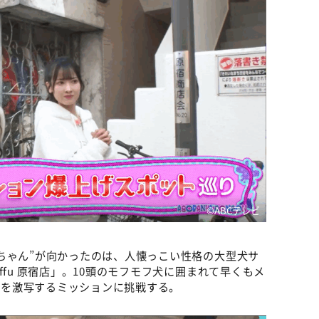
©️ABCテレビ
ちゃん”が向かったのは、人懐っこい性格の大型犬サ
ffu 原宿店」。10頭のモフモフ犬に囲まれて早くもメ
瞬間を激写するミッションに挑戦する。