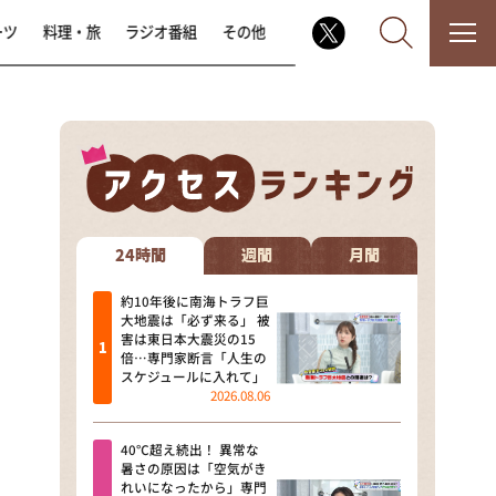
ーツ
料理・旅
ラジオ番組
その他
なるみ・岡村の過ぎるTV
相席食堂
24時間
週間
月間
これ余談なんですけど・・・
約10年後に南海トラフ巨
大地震は「必ず来る」 被
害は東日本大震災の15
～人生密着トークバラエティ！
倍…専門家断言「人生の
～ やすとものいたって真剣です
スケジュールに入れて」
2026.08.06
探偵！ナイトスクープ
40℃超え続出！ 異常な
news おかえり
暑さの原因は「空気がき
れいになったから」専門