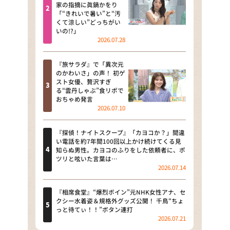
河合＆A.B.C-Z塚田×福井アナ
家の指摘に眞鍋かをり
「“きれいで暑い”と“汚
「なんでやねん！？」（news お
くて涼しい”どっちがい
かえり）
いの!?」
2026.07.28
DAIGOも台所 ～きょうの献立 何
にする？～
『旅サラダ』で「異次元
のかわいさ」の声！ 初ゲ
本日はダイアンなり！シーズン２
スト女優、贅沢すぎ
る“雲丹しゃぶ”食リポで
朝だ！生です旅サラダ
おちゃめ発言
2026.07.10
教えて！ニュースライブ 正義の
ミカタ
『探偵！ナイトスクープ』「カヨコか？」間違
い電話を約7年間100回以上かけ続けてくる見
ＬＩＦＥ～夢のカタチ～
知らぬ男性。カヨコのふりをした依頼者に、ポ
ツリと呟いた言葉は…
2026.07.14
新婚さんいらっしゃい！
ポツンと一軒家
『相席食堂』“爆烈ボイン”元NHK女性アナ、セ
クシー水着姿＆規格外グッズ公開！ 千鳥“ちょ
っと待てぃ！！”ボタン連打
ザキ山小屋本館
2026.07.21