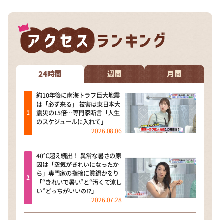
24時間
週間
月間
約10年後に南海トラフ巨大地震
は「必ず来る」 被害は東日本大
震災の15倍…専門家断言「人生
のスケジュールに入れて」
2026.08.06
40℃超え続出！ 異常な暑さの原
因は「空気がきれいになったか
ら」専門家の指摘に眞鍋かをり
「“きれいで暑い”と“汚くて涼し
い”どっちがいいの!?」
2026.07.28