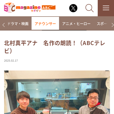
楽
ドラマ・映画
アナウンサー
アニメ・ヒーロー
スポーツ
北村真平アナ 名作の朗読！（ABCテレ
ビ）
なるみ・岡村の過ぎるTV
相席食堂
2025.02.17
これ余談なんですけど・・・
～人生密着トークバラエティ！～ やすとものいたっ
て真剣です
探偵！ナイトスクープ
news おかえり
河合＆A.B.C-Z塚田×福井アナ「なんでやねん！？」
（news おかえり）