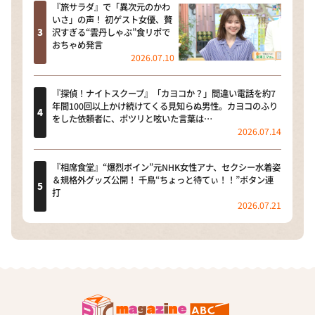
『旅サラダ』で「異次元のかわ
いさ」の声！ 初ゲスト女優、贅
沢すぎる“雲丹しゃぶ”食リポで
おちゃめ発言
2026.07.10
『探偵！ナイトスクープ』「カヨコか？」間違い電話を約7
年間100回以上かけ続けてくる見知らぬ男性。カヨコのふり
をした依頼者に、ポツリと呟いた言葉は…
2026.07.14
『相席食堂』“爆烈ボイン”元NHK女性アナ、セクシー水着姿
＆規格外グッズ公開！ 千鳥“ちょっと待てぃ！！”ボタン連
打
2026.07.21