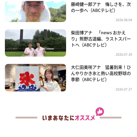
藤崎健一郎アナ 悔しさを、次
の一歩へ（ABCテレビ）
2026.08.04
柴田博アナ 「news おかえ
り」熊野古道編、ラストスパー
トへ（ABCテレビ）
2026.07.30
大仁田美咲アナ 猛暑到来！ひ
んやりかき氷と熱い高校野球の
季節（ABCテレビ）
2026.07.27