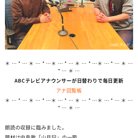
DAIGOも台所 ～きょうの献立 何にする？～
本日はダイアンなり！シーズン２
朝だ！生です旅サラダ
教えて！ニュースライブ 正義のミカタ
ＬＩＦＥ～夢のカタチ～
©ABCテレビ
新婚さんいらっしゃい！
＊ … * … ＊ … * …＊ … * … ＊ … * …＊ … * … ＊ …
ポツンと一軒家
* … ＊ …
ザキ山小屋本館
ABCテレビアナウンサーが日替わりで毎日更新
ぺこぱのまるスポ
アナ回覧板
アナ回覧板
＊ … * … ＊ … * …＊ … * … ＊ … * …＊ … * … ＊ …
* … ＊ …
朗読の収録に臨みました。
題材は中島敦「山月記」の一節。