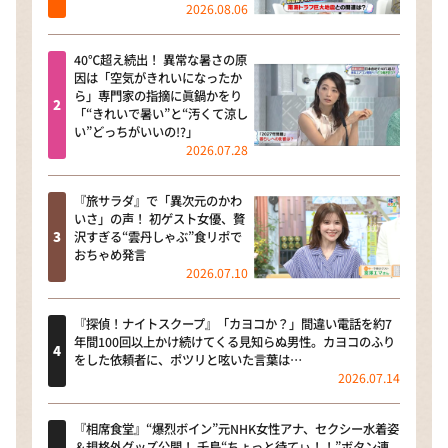
2026.08.06
40℃超え続出！ 異常な暑さの原
因は「空気がきれいになったか
ら」専門家の指摘に眞鍋かをり
「“きれいで暑い”と“汚くて涼し
い”どっちがいいの!?」
2026.07.28
『旅サラダ』で「異次元のかわ
いさ」の声！ 初ゲスト女優、贅
沢すぎる“雲丹しゃぶ”食リポで
おちゃめ発言
2026.07.10
『探偵！ナイトスクープ』「カヨコか？」間違い電話を約7
年間100回以上かけ続けてくる見知らぬ男性。カヨコのふり
をした依頼者に、ポツリと呟いた言葉は…
2026.07.14
『相席食堂』“爆烈ボイン”元NHK女性アナ、セクシー水着姿
＆規格外グッズ公開！ 千鳥“ちょっと待てぃ！！”ボタン連