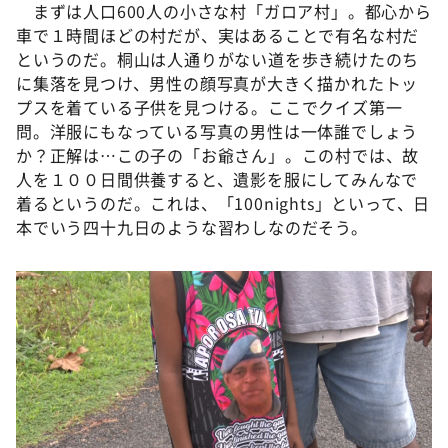
DAIGOも台所 ～きょうの献立 何にする？～
まずは人口600人の小さな村「ガロア村」。都心から
車で１時間ほどの村だが、実はあることで有名な村だ
本日はダイアンなり！シーズン２
というのだ。桐山は人通りがない道を歩き続けたのち
朝だ！生です旅サラダ
に集落を見つけ、男性の顔写真が大きく描かれたトッ
プスを着ている子供を見つける。ここでクイズ第一
教えて！ニュースライブ 正義のミカタ
問。洋服にもなっている写真の男性は一体誰でしょう
ＬＩＦＥ～夢のカタチ～
か？正解は…この子の「お爺さん」。この村では、故
人を１００日間供養すると、遺影を服にしてみんなで
新婚さんいらっしゃい！
着るというのだ。これは、「100nights」といって、日
ポツンと一軒家
本でいう四十九日のような習わしなのだそう。
ザキ山小屋本館
ぺこぱのまるスポ
アナ回覧板