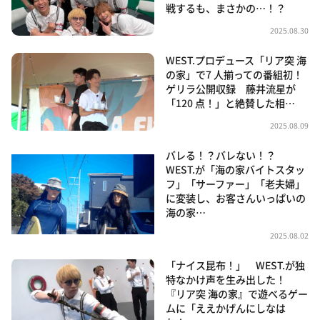
戦するも、まさかの…！？
2025.08.30
WEST.プロデュース「リア突 海
の家」で7 人揃っての番組初！
ゲリラ公開収録 藤井流星が
「120 点！」と絶賛した相…
2025.08.09
バレる！？バレない！？
WEST.が「海の家バイトスタッ
フ」「サーファー」「老夫婦」
に変装し、お客さんいっぱいの
海の家…
2025.08.02
「ナイス昆布！」 WEST.が独
特なかけ声を生み出した！
『リア突 海の家』で遊べるゲー
ムに「ええかげんにしなは