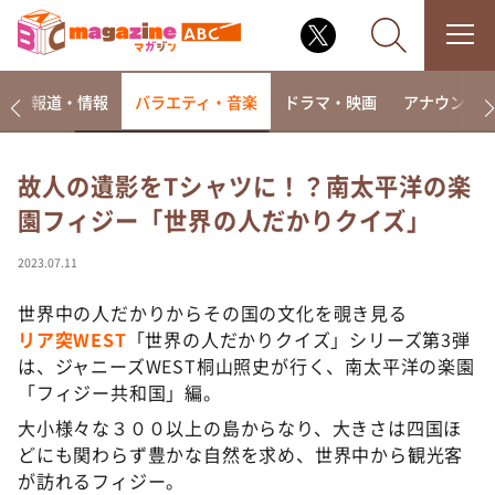
ー
報道・情報
バラエティ・音楽
ドラマ・映画
アナウンサ
故人の遺影をTシャツに！？南太平洋の楽
園フィジー「世界の人だかりクイズ」
なるみ・岡村の過ぎるTV
相席食堂
2023.07.11
これ余談なんですけど・・・
世界中の人だかりからその国の文化を覗き見る
～人生密着トークバラエティ！～ やすとものいたっ
リア突WEST
「世界の人だかりクイズ」シリーズ第3弾
て真剣です
は、ジャニーズWEST桐山照史が行く、南太平洋の楽園
探偵！ナイトスクープ
「フィジー共和国」編。
news おかえり
大小様々な３００以上の島からなり、大きさは四国ほ
河合＆A.B.C-Z塚田×福井アナ「なんでやねん！？」
どにも関わらず豊かな自然を求め、世界中から観光客
（news おかえり）
が訪れるフィジー。