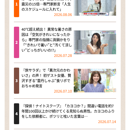
震災の15倍…専門家断言「人生
のスケジュールに入れて」
2026.08.06
40℃超え続出！ 異常な暑さの原
因は「空気がきれいになったか
ら」専門家の指摘に眞鍋かをり
「“きれいで暑い”と“汚くて涼し
い”どっちがいいの!?」
2026.07.28
『旅サラダ』で「異次元のかわ
いさ」の声！ 初ゲスト女優、贅
沢すぎる“雲丹しゃぶ”食リポで
おちゃめ発言
2026.07.10
『探偵！ナイトスクープ』「カヨコか？」間違い電話を約7
年間100回以上かけ続けてくる見知らぬ男性。カヨコのふり
をした依頼者に、ポツリと呟いた言葉は…
2026.07.14