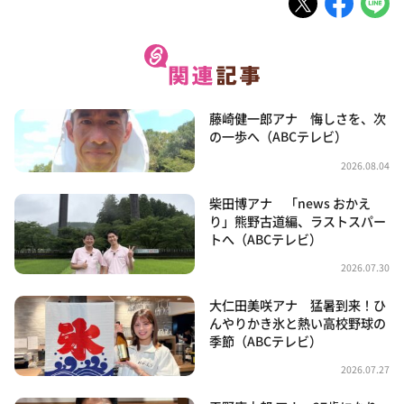
藤崎健一郎アナ 悔しさを、次
の一歩へ（ABCテレビ）
2026.08.04
柴田博アナ 「news おかえ
り」熊野古道編、ラストスパー
トへ（ABCテレビ）
2026.07.30
大仁田美咲アナ 猛暑到来！ひ
んやりかき氷と熱い高校野球の
季節（ABCテレビ）
2026.07.27