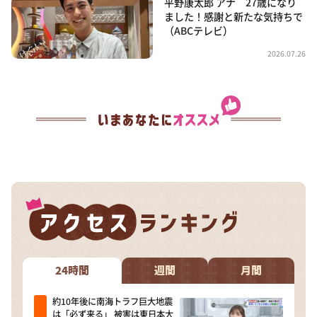
平野康太郎 アナ 27歳になり
ました！感謝と新たな気持ちで
（ABCテレビ）
2026.07.26
24時間
週間
月間
約10年後に南海トラフ巨大地震
は「必ず来る」 被害は東日本大