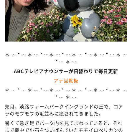
DAIGOも台所 ～きょうの献立 何にする？～
本日はダイアンなり！シーズン２
朝だ！生です旅サラダ
教えて！ニュースライブ 正義のミカタ
©️ABCテレビ
ＬＩＦＥ～夢のカタチ～
新婚さんいらっしゃい！
＊ … * … ＊ … * …＊ … * … ＊ … * …＊ … * … ＊ …
* … ＊ …
ポツンと一軒家
ABCテレビアナウンサーが日替わりで毎日更新
ザキ山小屋本館
アナ回覧板
ぺこぱのまるスポ
＊ … * … ＊ … * …＊ … * … ＊ … * …＊ … * … ＊ …
アナ回覧板
* … ＊ …
先月、淡路ファームパークイングランドの丘で、コア
ラのモフモフの毛並みに癒されてきました。
暑くて急ぎ足でパーク内を見てまわっていると、それ
まで夢中で小石をついばんでいたモモイロペリカンの