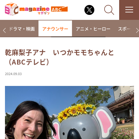
楽
ドラマ・映画
アナウンサー
アニメ・ヒーロー
スポーツ
乾麻梨子アナ いつかモモちゃんと
（ABCテレビ）
なるみ・岡村の過ぎるTV
相席食堂
2024.09.03
これ余談なんですけど・・・
～人生密着トークバラエティ！～ やすとものいたっ
て真剣です
探偵！ナイトスクープ
news おかえり
河合＆A.B.C-Z塚田×福井アナ「なんでやねん！？」
（news おかえり）