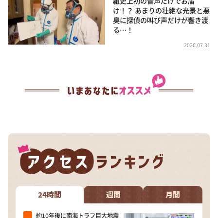
組史上初の音声だけでお届
け！？ あまりの壮絶な光景と悪
臭に探偵の叫び声だけが響き渡
る…！
2026.07.31
24時間
週間
月間
約10年後に南海トラフ巨大地震