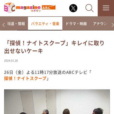
ー
報道・情報
バラエティ・音楽
ドラマ・映画
アナウンサ
「探偵！ナイトスクープ」キレイに取り
出せないケーキ
なるみ・岡村の過ぎるTV
相席食堂
2024.01.26
これ余談なんですけど・・・
26日（金）よる11時17分放送のABCテレビ「
～人生密着トークバラエティ！～ やすとものいたっ
探偵！ナイトスクープ
」
て真剣です
探偵！ナイトスクープ
news おかえり
河合＆A.B.C-Z塚田×福井アナ「なんでやねん！？」
（news おかえり）