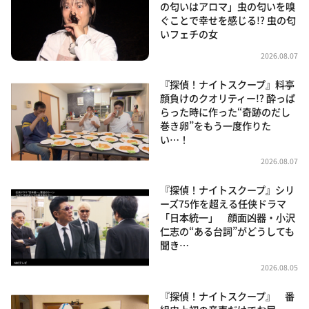
の匂いはアロマ」虫の匂いを嗅
ぐことで幸せを感じる!? 虫の匂
いフェチの女
2026.08.07
『探偵！ナイトスクープ』料亭
顔負けのクオリティー!? 酔っぱ
らった時に作った“奇跡のだし
巻き卵”をもう一度作りた
い…！
2026.08.07
『探偵！ナイトスクープ』シリ
ーズ75作を超える任侠ドラマ
「日本統一」 顔面凶器・小沢
仁志の“ある台詞”がどうしても
聞き…
2026.08.05
『探偵！ナイトスクープ』 番