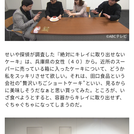
DAIGOも台所 ～きょうの献立 何にする？～
本日はダイアンなり！シーズン２
朝だ！生です旅サラダ
教えて！ニュースライブ 正義のミカタ
©ABCテレビ
ＬＩＦＥ～夢のカタチ～
せいや探偵が調査した『絶対にキレイに取り出せない
新婚さんいらっしゃい！
ケーキ』は、兵庫県の女性（４０）から。近所のスー
ポツンと一軒家
パーに売っている箱に入ったケーキについて、どうか
ザキ山小屋本館
私をスッキリさせて欲しい。それは、田口食品という
会社の“贅沢いちごショートケーキ”といい、見るから
ぺこぱのまるスポ
に美味しそうだなぁと思い買ってみた。ところが、い
アナ回覧板
ざ食べようとすると、容器からキレイに取り出せず、
ぐちゃぐちゃになってしまうのだ。