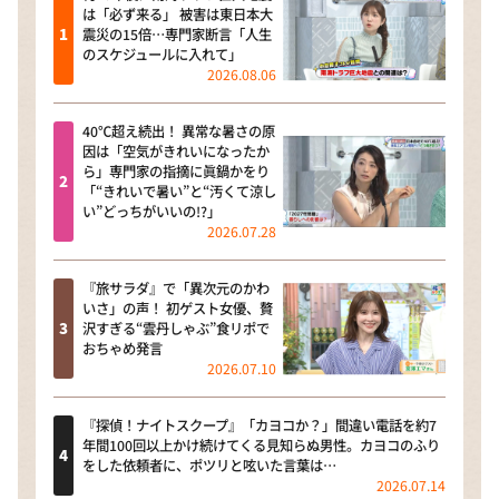
は「必ず来る」 被害は東日本大
震災の15倍…専門家断言「人生
のスケジュールに入れて」
2026.08.06
40℃超え続出！ 異常な暑さの原
因は「空気がきれいになったか
ら」専門家の指摘に眞鍋かをり
「“きれいで暑い”と“汚くて涼し
い”どっちがいいの!?」
2026.07.28
『旅サラダ』で「異次元のかわ
いさ」の声！ 初ゲスト女優、贅
沢すぎる“雲丹しゃぶ”食リポで
おちゃめ発言
2026.07.10
『探偵！ナイトスクープ』「カヨコか？」間違い電話を約7
年間100回以上かけ続けてくる見知らぬ男性。カヨコのふり
をした依頼者に、ポツリと呟いた言葉は…
2026.07.14