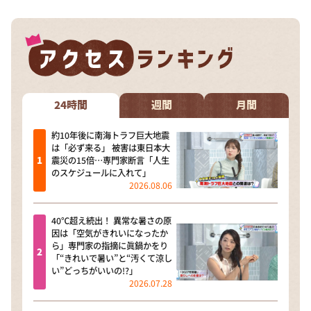
24時間
週間
月間
約10年後に南海トラフ巨大地震
は「必ず来る」 被害は東日本大
震災の15倍…専門家断言「人生
のスケジュールに入れて」
2026.08.06
40℃超え続出！ 異常な暑さの原
因は「空気がきれいになったか
ら」専門家の指摘に眞鍋かをり
「“きれいで暑い”と“汚くて涼し
い”どっちがいいの!?」
2026.07.28