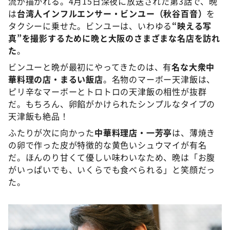
流が描かれる。4月15日深夜に放送された第3話で、晩
は
台湾人インフルエンサー・ビンユー（秋谷百音）
を
タクシーに乗せた。ビンユーは、いわゆる
“映える写
真”を撮影するために晩と大阪のさまざまな名店を訪れ
た
。
ビンユーと晩が最初にやってきたのは、有
名な大衆中
華料理の店・まるい飯店
。名物のマーボー天津飯は、
ピリ辛なマーボーとトロトロの天津飯の相性が抜群
だ。もちろん、卵餡がかけられたシンプルなタイプの
天津飯も絶品！
ふたりが次に向かった
中華料理店・一芳亭
は、薄焼き
の卵で作った皮が特徴的な黄色いシュウマイが有名
だ。ほんのり甘くて優しい味わいなため、晩は「お腹
がいっぱいでも、いくらでも食べられる」と笑顔だっ
た。