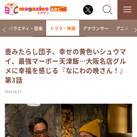
報
バラエティ・音楽
ドラマ・映画
アナウンサー
アニメ・
壺みたらし団子、幸せの黄色いシュウマ
イ、最強マーボー天津飯…大阪名店グル
なるみ・岡村の過ぎるTV
メに幸福を感じる『なにわの晩さん！』
相席食堂
第3話
これ余談なんですけど・・・
～人生密着トークバラエティ！～ やすとものいたっ
2023.04.17
て真剣です
探偵！ナイトスクープ
news おかえり
河合＆A.B.C-Z塚田×福井アナ「なんでやねん！？」
（news おかえり）