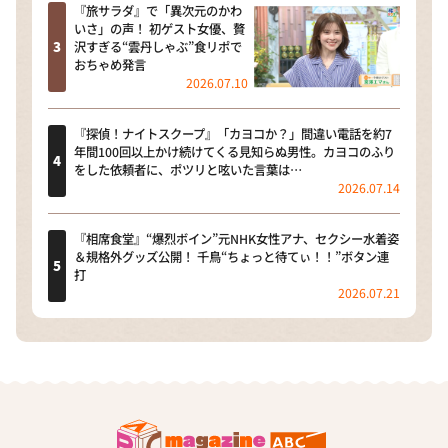
『旅サラダ』で「異次元のかわ
いさ」の声！ 初ゲスト女優、贅
沢すぎる“雲丹しゃぶ”食リポで
おちゃめ発言
2026.07.10
『探偵！ナイトスクープ』「カヨコか？」間違い電話を約7
年間100回以上かけ続けてくる見知らぬ男性。カヨコのふり
をした依頼者に、ポツリと呟いた言葉は…
2026.07.14
『相席食堂』“爆烈ボイン”元NHK女性アナ、セクシー水着姿
＆規格外グッズ公開！ 千鳥“ちょっと待てぃ！！”ボタン連
打
2026.07.21