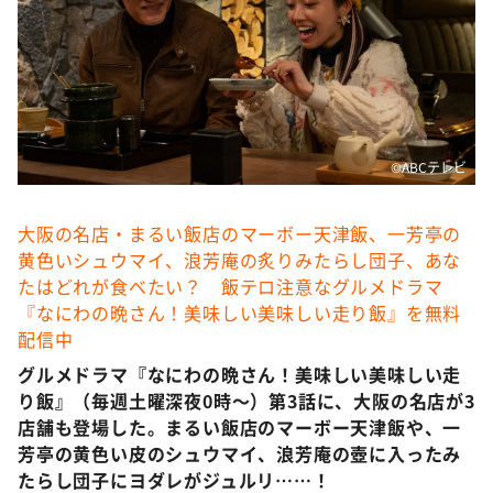
DAIGOも台所 ～きょうの献立 何にする？～
本日はダイアンなり！シーズン２
朝だ！生です旅サラダ
教えて！ニュースライブ 正義のミカタ
ＬＩＦＥ～夢のカタチ～
©ABCテレビ
新婚さんいらっしゃい！
大阪の名店・まるい飯店のマーボー天津飯、一芳亭の
ポツンと一軒家
黄色いシュウマイ、浪芳庵の炙りみたらし団子、あな
ザキ山小屋本館
たはどれが食べたい？ 飯テロ注意なグルメドラマ
『なにわの晩さん！美味しい美味しい走り飯』を無料
ぺこぱのまるスポ
配信中
アナ回覧板
グルメドラマ『なにわの晩さん！美味しい美味しい走
り飯』（毎週土曜深夜0時～）第3話に、大阪の名店が3
店舗も登場した。まるい飯店のマーボー天津飯や、一
芳亭の黄色い皮のシュウマイ、浪芳庵の壺に入ったみ
たらし団子にヨダレがジュルリ……！