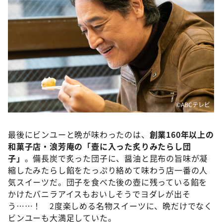
©ABCテレビ
最後にビンユーと晩が味わったのは、
創業160年以上の
和菓子店・浪芳庵の「壺に入った炙りみたらし団
子」
。備長炭で炙った団子に、醤油と昆布の旨味が凝
縮したみたらし餡をたっぷり絡めて味わう店一番の人
気スイーツだ。団子を食べた後の壺に残っている餡を
かけたバニラアイスもおいしそうでヨダレが出そ
う……！ 2度楽しめる名物スイーツに、晩だけでなく
ビンユーも大満足していた。