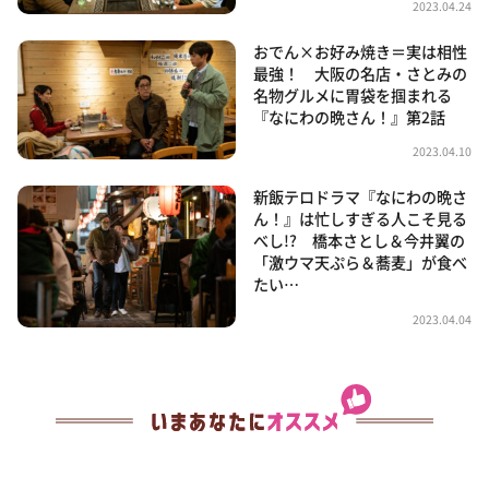
2023.04.24
おでん×お好み焼き＝実は相性
最強！ 大阪の名店・さとみの
名物グルメに胃袋を掴まれる
『なにわの晩さん！』第2話
2023.04.10
新飯テロドラマ『なにわの晩さ
ん！』は忙しすぎる人こそ見る
べし!? 橋本さとし＆今井翼の
「激ウマ天ぷら＆蕎麦」が食べ
たい…
2023.04.04