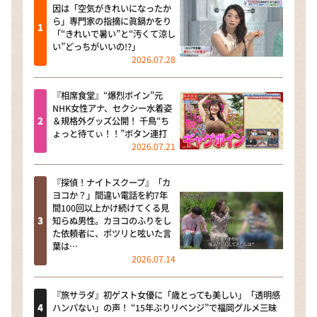
因は「空気がきれいになったか
ら」専門家の指摘に眞鍋かをり
「“きれいで暑い”と“汚くて涼し
い”どっちがいいの!?」
2026.07.28
『相席食堂』“爆烈ボイン”元
NHK女性アナ、セクシー水着姿
＆規格外グッズ公開！ 千鳥“ち
ょっと待てぃ！！”ボタン連打
2026.07.21
『探偵！ナイトスクープ』「カ
ヨコか？」間違い電話を約7年
間100回以上かけ続けてくる見
知らぬ男性。カヨコのふりをし
た依頼者に、ポツリと呟いた言
葉は…
2026.07.14
『旅サラダ』初ゲスト女優に「歳とっても美しい」「透明感
ハンパない」の声！ “15年ぶりリベンジ”で福岡グルメ三昧