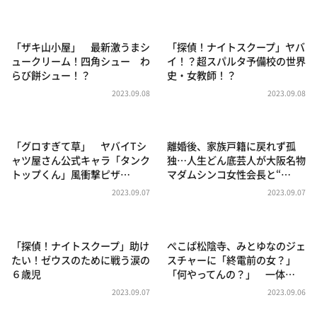
DAIGOも台所 ～きょうの献立 何にする？～
本日はダイアンなり！シーズン２
「ザキ山小屋」 最新激うまシ
「探偵！ナイトスクープ」ヤバ
朝だ！生です旅サラダ
ュークリーム！四角シュー わ
イ！？超スパルタ予備校の世界
らび餅シュー！？
史・女教師！？
教えて！ニュースライブ 正義のミカタ
2023.09.08
2023.09.08
ＬＩＦＥ～夢のカタチ～
新婚さんいらっしゃい！
「グロすぎて草」 ヤバイTシ
離婚後、家族戸籍に戻れず孤
ポツンと一軒家
ャツ屋さん公式キャラ「タンク
独…人生どん底芸人が大阪名物
トップくん」風衝撃ピザ…
マダムシンコ女性会長と“…
ザキ山小屋本館
2023.09.07
2023.09.07
ぺこぱのまるスポ
アナ回覧板
「探偵！ナイトスクープ」助け
ぺこぱ松陰寺、みとゆなのジェ
たい！ゼウスのために戦う涙の
スチャーに「終電前の女？」
６歳児
「何やってんの？」 一体…
2023.09.07
2023.09.06