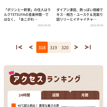
「ポツンと一軒家」の住人はラ
ダイアン津田、熱っぽい視線で
ルクTETSUYAの音楽仲間…で
キス…相方・ユースケ＆見取り
はなく、「あこがれ…
図リリーとイチャイチャ…
2023.09.05
2023.09.05
318
319
320
24時間
週間
月間
40℃超え続出！ 異常な暑さの原