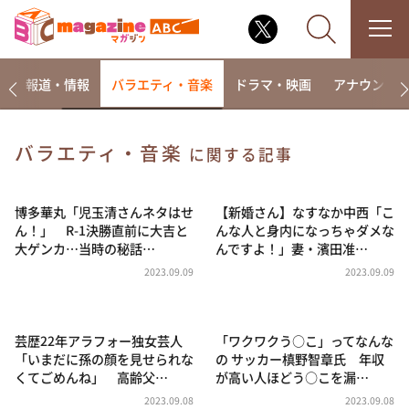
ー
報道・情報
バラエティ・音楽
ドラマ・映画
アナウンサ
バラエティ・音楽
に関する記事
なるみ・岡村の過ぎるTV
相席食堂
博多華丸「児玉清さんネタはせ
【新婚さん】なすなか中西「こ
ん！」 R-1決勝直前に大吉と
んな人と身内になっちゃダメな
これ余談なんですけど・・・
大ゲンカ…当時の秘話…
んですよ！」妻・濱田准…
～人生密着トークバラエティ！～ やすとものいたっ
2023.09.09
2023.09.09
て真剣です
探偵！ナイトスクープ
芸歴22年アラフォー独女芸人
「ワクワクう○こ」ってなんな
news おかえり
「いまだに孫の顔を見せられな
の サッカー槙野智章氏 年収
河合＆A.B.C-Z塚田×福井アナ「なんでやねん！？」
くてごめんね」 高齢父…
が高い人ほどう○こを漏…
（news おかえり）
2023.09.08
2023.09.08