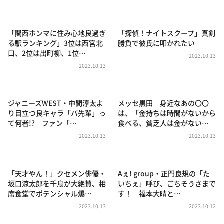
DAIGOも台所 ～きょうの献立 何にする？～
本日はダイアンなり！シーズン２
「関西ホンマに住み心地良過ぎ
「探偵！ナイトスクープ」真剣
朝だ！生です旅サラダ
る駅ランキング」3位は西宮北
勝負で彼氏に叩かれたい
口、2位は出町柳、1位…
教えて！ニュースライブ 正義のミカタ
2023.10.13
2023.10.13
ＬＩＦＥ～夢のカタチ～
新婚さんいらっしゃい！
ジャニーズWEST・中間淳太よ
メッセ黒田 身近なあの〇〇
ポツンと一軒家
り目立つ良キャラ「バ先輩」っ
は、「金持ちは時間がないから
て何者!? ファン「…
食べる、貧乏人は金がない…
ザキ山小屋本館
2023.10.13
2023.10.13
ぺこぱのまるスポ
アナ回覧板
「天才やん！」クセメン俳優・
Aぇ! group・正門良規の「た
坂口涼太郎を千鳥が大絶賛、相
いちぇ」呼び、ごちそうさまで
席食堂でポテンシャル爆…
す！ 福本大晴と…
2023.10.13
2023.10.12