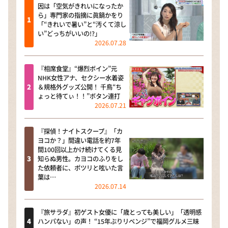
因は「空気がきれいになったか
ら」専門家の指摘に眞鍋かをり
「“きれいで暑い”と“汚くて涼し
い”どっちがいいの!?」
2026.07.28
『相席食堂』“爆烈ボイン”元
NHK女性アナ、セクシー水着姿
＆規格外グッズ公開！ 千鳥“ち
ょっと待てぃ！！”ボタン連打
2026.07.21
『探偵！ナイトスクープ』「カ
ヨコか？」間違い電話を約7年
間100回以上かけ続けてくる見
知らぬ男性。カヨコのふりをし
た依頼者に、ポツリと呟いた言
葉は…
2026.07.14
『旅サラダ』初ゲスト女優に「歳とっても美しい」「透明感
ハンパない」の声！ “15年ぶりリベンジ”で福岡グルメ三昧