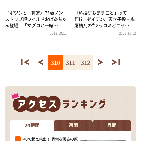
『ポツンと一軒家』73歳ノン
「科捜研おままごと」って
ストップ超ワイルドおばあちゃ
何!? ダイアン、天才子役・永
ん登場 「マグロと一緒…
尾柚乃の“ツッコミどころ…
2023.10.12
2023.10.12
310
311
312
24時間
週間
月間
40℃超え続出！ 異常な暑さの原