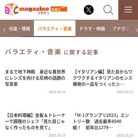
ー
報道・情報
バラエティ・音楽
ドラマ・映画
アナウンサ
バラエティ・音楽
に関する記事
なるみ・岡村の過ぎるTV
相席食堂
まるで地下神殿 身近な異世界
【イタリアン編】見た目からワ
にレンズを向ける尼崎の話題の
クワクするイタリアンのセンス
これ余談なんですけど・・・
写真家
爆発の一品をつくったシ…
～人生密着トークバラエティ！～ やすとものいたっ
2023.10.14
2023.10.13
て真剣です
探偵！ナイトスクープ
【日本料理編】金髪＆トレーナ
「M-1グランプリ2023」エン
news おかえり
ーで調理のシェフ「見た目じゃ
トリー数 過去最多8540
河合＆A.B.C-Z塚田×福井アナ「なんでやねん！？」
なく作ったものを見て」
組！ 前年比1279…
（news おかえり）
2023.10.13
2023.10.13