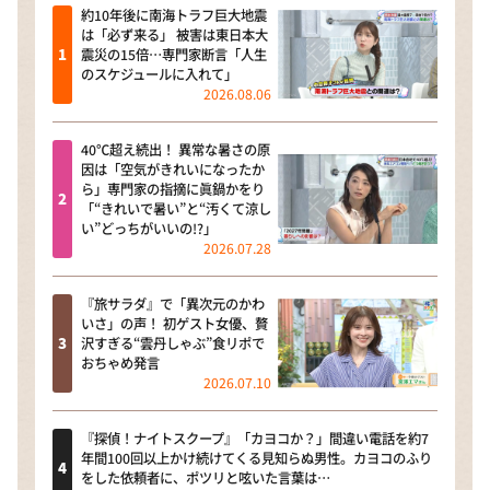
約10年後に南海トラフ巨大地震
は「必ず来る」 被害は東日本大
震災の15倍…専門家断言「人生
のスケジュールに入れて」
2026.08.06
40℃超え続出！ 異常な暑さの原
因は「空気がきれいになったか
ら」専門家の指摘に眞鍋かをり
「“きれいで暑い”と“汚くて涼し
い”どっちがいいの!?」
2026.07.28
『旅サラダ』で「異次元のかわ
いさ」の声！ 初ゲスト女優、贅
沢すぎる“雲丹しゃぶ”食リポで
おちゃめ発言
2026.07.10
『探偵！ナイトスクープ』「カヨコか？」間違い電話を約7
年間100回以上かけ続けてくる見知らぬ男性。カヨコのふり
をした依頼者に、ポツリと呟いた言葉は…