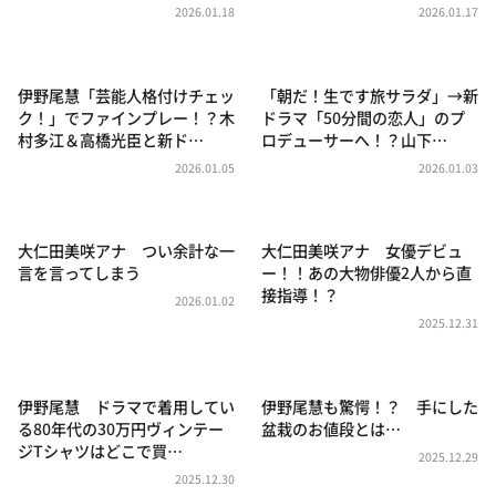
DAIGOも台所 ～きょうの献立 何にする？～
2026.01.18
2026.01.17
本日はダイアンなり！シーズン２
朝だ！生です旅サラダ
伊野尾慧「芸能人格付けチェッ
「朝だ！生です旅サラダ」→新
ク！」でファインプレー！？木
ドラマ「50分間の恋人」のプ
教えて！ニュースライブ 正義のミカタ
村多江＆高橋光臣と新ド…
ロデューサーへ！？山下…
ＬＩＦＥ～夢のカタチ～
2026.01.05
2026.01.03
新婚さんいらっしゃい！
ポツンと一軒家
大仁田美咲アナ つい余計な一
大仁田美咲アナ 女優デビュ
言を言ってしまう
ー！！あの大物俳優2人から直
ザキ山小屋本館
接指導！？
2026.01.02
ぺこぱのまるスポ
2025.12.31
アナ回覧板
伊野尾慧 ドラマで着用してい
伊野尾慧も驚愕！？ 手にした
る80年代の30万円ヴィンテー
盆栽のお値段とは…
ジTシャツはどこで買…
2025.12.29
2025.12.30