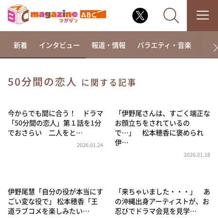
新着
インタビュー
報道・情報
バラエティ・音楽
ドラ
50分間の恋人
に関する記事
なるみ・岡村の過ぎるTV
相席食堂
今からでも間に合う！ ドラマ
「伊野尾さんは、すごく端正な
「50分間の恋人」第１話を1分
お顔立ちをされているの
これ余談なんですけど・・・
でおさらい 二人をと…
で…」 松本穂香に褒められ
伊…
～人生密着トークバラエティ！～ やすとものいたっ
2026.01.24
て真剣です
2026.01.18
探偵！ナイトスクープ
news おかえり
伊野尾慧「自分の役が本当にす
「来ちゃいました・・・」 あ
河合＆A.B.C-Z塚田×福井アナ「なんでやねん！？」
ごい変な役で」 松本穂香「王
の沖縄出身アーティストが、お
（news おかえり）
道ラブコメを楽しみたい…
忍びでドラマ会見を見学…