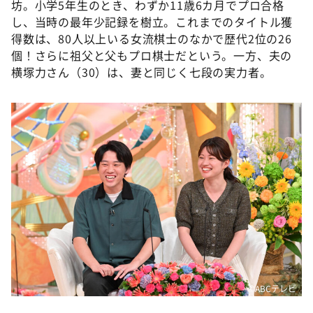
坊。小学5年生のとき、わずか11歳6カ月でプロ合格
DAIGOも台所 ～きょうの献立 何にする？～
し、当時の最年少記録を樹立。これまでのタイトル獲
本日はダイアンなり！シーズン２
得数は、80人以上いる女流棋士のなかで歴代2位の26
朝だ！生です旅サラダ
個！さらに祖父と父もプロ棋士だという。一方、夫の
横塚力さん（30）は、妻と同じく七段の実力者。
教えて！ニュースライブ 正義のミカタ
ＬＩＦＥ～夢のカタチ～
新婚さんいらっしゃい！
ポツンと一軒家
ザキ山小屋本館
ぺこぱのまるスポ
アナ回覧板
©ABCテレビ