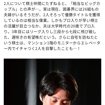
2人について棋士仲間にたずねると、「相当なビッグカ
ップル」との声が…。実は現在、囲碁界には26組もの
夫婦がいるそうだが、2人そろって優勝タイトルを獲得
しているのは相当な偉業。しかもプロ入りが早い棋士
の活躍が目立つなか、夫は大学時代の20歳でプロ入
り。3年目にはリーグ入りし三段から七段に飛び級し
た、遅咲きの有望株だという。さらに自宅を訪ねたと
いう棋士は、マンション1階のモニターからエレベータ
ー内でイチャつく2人を目撃したことも…！