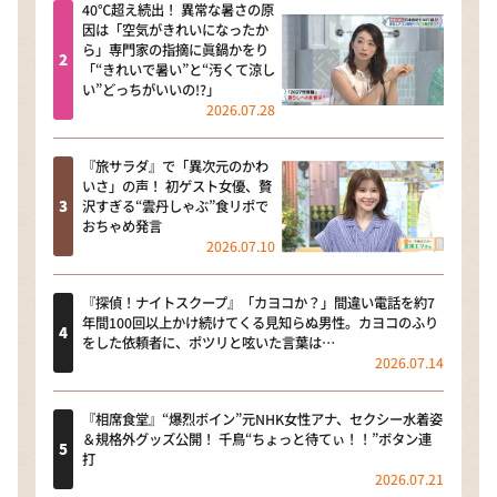
40℃超え続出！ 異常な暑さの原
因は「空気がきれいになったか
ら」専門家の指摘に眞鍋かをり
「“きれいで暑い”と“汚くて涼し
い”どっちがいいの!?」
2026.07.28
『旅サラダ』で「異次元のかわ
いさ」の声！ 初ゲスト女優、贅
沢すぎる“雲丹しゃぶ”食リポで
おちゃめ発言
2026.07.10
『探偵！ナイトスクープ』「カヨコか？」間違い電話を約7
年間100回以上かけ続けてくる見知らぬ男性。カヨコのふり
をした依頼者に、ポツリと呟いた言葉は…
2026.07.14
『相席食堂』“爆烈ボイン”元NHK女性アナ、セクシー水着姿
＆規格外グッズ公開！ 千鳥“ちょっと待てぃ！！”ボタン連
打
2026.07.21