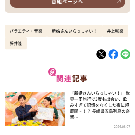
番組ページへ
バラエティ・音楽
新婚さんいらっしゃい！
井上咲楽
藤井隆
「新婚さんいらっしゃい！」 世
界一周旅行で3度も出会い、飲
みすぎて記憶をなくした夜に超
展開…！？ 長崎県五島列島の奈
留…
2026.08.07