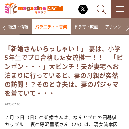
ー
報道・情報
バラエティ・音楽
ドラマ・映画
アナウンサ
「新婚さんいらっしゃい！」 妻は、小学
5年生でプロ合格した女流棋士！！ 「ピ
なるみ・岡村の過ぎるTV
ンポン・・・」大ピンチ！夫が妻宅へお
相席食堂
泊まりに行っていると、妻の母親が突然
これ余談なんですけど・・・
の訪問！？そのとき夫は、妻のパジャマ
～人生密着トークバラエティ！～ やすとものいたっ
て真剣です
を着ていて・・・
探偵！ナイトスクープ
2025.07.10
news おかえり
７月13日（日）の新婚さんは、なんとプロの囲碁棋士
河合＆A.B.C-Z塚田×福井アナ「なんでやねん！？」
（news おかえり）
カップル！ 妻の藤沢里菜さん（26）は、現女流本因