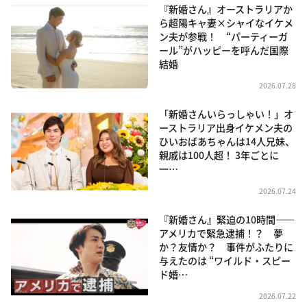
『新婚さん』オーストラリアか
ら超陽キャ妻×シャイなイケメ
ン夫が参戦！ “パーティーガ
ール”がハッピーを呼んだ国際
結婚
2026.07.28
「新婚さんいらっしゃい！」オ
ーストラリア出身イケメン夫の
ひいおばあちゃんは14人兄妹、
親戚は100人超！ 3年ごとに
一…
2026.07.24
『新婚さん』緊迫の10時間――
アメリカで緊急逮捕！？ 夢
か？友情か？ 事件がふたりに
与えたのは “ワイルド・スピー
ド婚…
2026.07.22